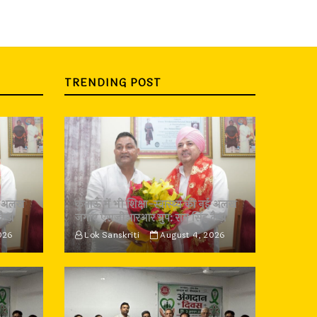
TRENDING POST
 नई अलख
कुमाऊँ में भी शिक्षा-स्वास्थ्य की नई अलख
कैड़ा
जगाए एसजीआरआर ग्रुप: राम सिंह कैड़ा
026
Lok Sanskriti
August 4, 2026