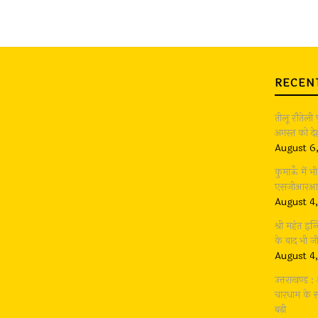
RECEN
तीलू रौतेली
अगस्त को देह
August 6
कुमाऊँ में 
एसजीआरआर ग
August 4
श्री महंत इन्
के बाद भी 
August 4
उत्तराखण्ड 
चारधाम के सा
बढ़ी