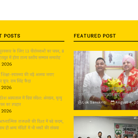
T POSTS
FEATURED POST
 पुरस्कार के लिए 13 वीरांगनाओं का चयन, 8
रादून में होगा राज्य स्तरीय सम्मान समारोह
, 2026
भी शिक्षा-स्वास्थ्य की नई अलख जगाए
्रुप: राम सिंह कैड़ा
, 2026
कुमाऊँ में भी शिक्षा-स्वास्थ्य की
जगाए एसजीआरआर ग्रुप: राम सिंह 
दिरेश अस्पताल में दिया संदेश: अंगदान, मृत्यु
Lok Sanskriti
August 4, 2
जीवन का उपहार
, 2026
: आध्यात्मिक राजधानी की दिशा में बढ़े कदम,
थ ही अन्य मंदिरों में भी भक्तों की संख्या