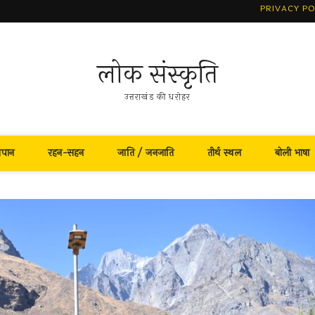
PRIVACY PO
लोक संस्कृति
उत्तराखंड की धरोहर
नपान
रहन-सहन
जाति / जनजाति
तीर्थ स्थल
बोली भाषा