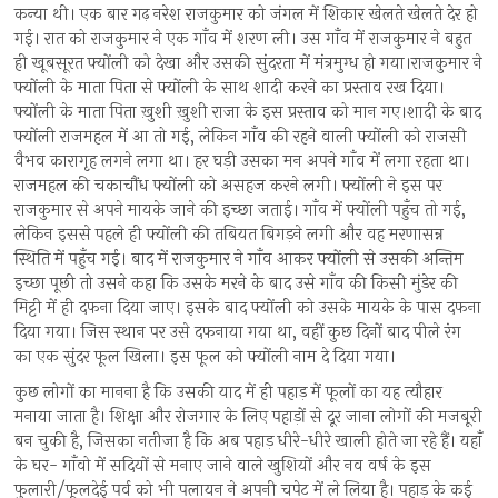
कन्या थी। एक बार गढ़ नरेश राजकुमार को जंगल में शिकार खेलते खेलते देर हो
गई। रात को राजकुमार ने एक गाँव में शरण ली। उस गाँव में राजकुमार ने बहुत
ही खूबसूरत फ्योंली को देखा और उसकी सुंदरता में मंत्रमुग्ध हो गया।राजकुमार ने
फ्योंली के माता पिता से फ्योंली के साथ शादी करने का प्रस्ताव रख दिया।
फ्योंली के माता पिता ख़ुशी ख़ुशी राजा के इस प्रस्ताव को मान गए।शादी के बाद
फ्योंली राजमहल में आ तो गई, लेकिन गाँव की रहने वाली फ्योंली को राजसी
वैभव कारागृह लगने लगा था। हर घड़ी उसका मन अपने गाँव में लगा रहता था।
राजमहल की चकाचौंध फ्योंली को असहज करने लगी। फ्योंली ने इस पर
राजकुमार से अपने मायके जाने की इच्छा जताई। गाँव में फ्योंली पहुँच तो गई,
लेकिन इससे पहले ही फ्योंली की तबियत बिगड़ने लगी और वह मरणासन्न
स्थिति में पहुँच गई। बाद में राजकुमार ने गाँव आकर फ्योंली से उसकी अन्तिम
इच्छा पूछी तो उसने कहा कि उसके मरने के बाद उसे गाँव की किसी मुंडेर की
मिट्टी में ही दफना दिया जाए। इसके बाद फ्योंली को उसके मायके के पास दफना
दिया गया। जिस स्थान पर उसे दफनाया गया था, वहीं कुछ दिनों बाद पीले रंग
का एक सुंदर फूल खिला। इस फूल को फ्योंली नाम दे दिया गया।
कुछ लोगों का मानना है कि उसकी याद में ही पहाड़ में फूलों का यह त्यौहार
मनाया जाता है। शिक्षा और रोजगार के लिए पहाड़ों से दूर जाना लोगों की मजबूरी
बन चुकी है, जिसका नतीजा है कि अब पहाड़ धीरे-धीरे खाली होते जा रहे हैं। यहाँ
के घर- गाँवो में सदियों से मनाए जाने वाले खुशियों और नव वर्ष के इस
फुलारी/फूलदेई पर्व को भी पलायन ने अपनी चपेट में ले लिया है। पहाड़ के कई