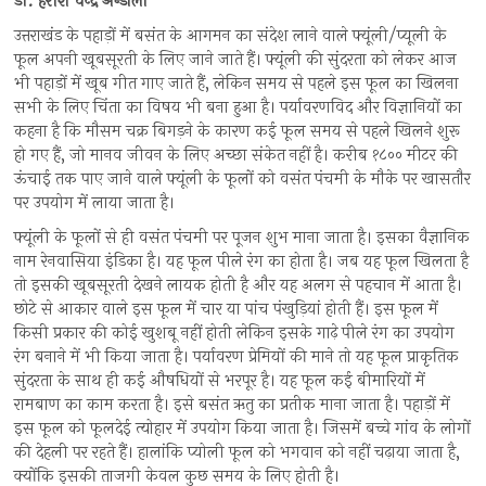
डॉ. हरीश चन्द्र अन्डोला
उत्तराखंड के पहाड़ों में बसंत के आगमन का संदेश लाने वाले फ्यूंली/प्यूली के
फूल अपनी खूबसूरती के लिए जाने जाते हैं। फ्यूंली की सुंदरता को लेकर आज
भी पहाड़ों में खूब गीत गाए जाते हैं, लेकिन समय से पहले इस फूल का खिलना
सभी के लिए चिंता का विषय भी बना हुआ है। पर्यावरणविद और विज्ञानियों का
कहना है कि मौसम चक्र बिगड़ने के कारण कई फूल समय से पहले खिलने शुरू
हो गए हैं, जो मानव जीवन के लिए अच्छा संकेत नहीं है। करीब १८०० मीटर की
ऊंचाई तक पाए जाने वाले फ्यूंली के फूलों को वसंत पंचमी के मौके पर खासतौर
पर उपयोग में लाया जाता है।
फ्यूंली के फूलों से ही वसंत पंचमी पर पूजन शुभ माना जाता है। इसका वैज्ञानिक
नाम रेनवासिया इंडिका है। यह फूल पीले रंग का होता है। जब यह फूल खिलता है
तो इसकी खूबसूरती देखने लायक होती है और यह अलग से पहचान में आता है।
छोटे से आकार वाले इस फूल में चार या पांच पंखुड़ियां होती हैं। इस फूल में
किसी प्रकार की कोई खुशबू नहीं होती लेकिन इसके गाढ़े पीले रंग का उपयोग
रंग बनाने में भी किया जाता है। पर्यावरण प्रेमियों की माने तो यह फूल प्राकृतिक
सुंदरता के साथ ही कई औषधियों से भरपूर है। यह फूल कई बीमारियों में
रामबाण का काम करता है। इसे बसंत ऋतु का प्रतीक माना जाता है। पहाड़ों में
इस फूल को फूलदेई त्योहार में उपयोग किया जाता है। जिसमें बच्चे गांव के लोगों
की देहली पर रहते हैं। हालांकि प्योली फूल को भगवान को नहीं चढ़ाया जाता है,
क्योंकि इसकी ताजगी केवल कुछ समय के लिए होती है।