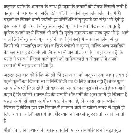
ऋतुराज वसंत के आगमन के साथ ही पहाड़ के जंगलों की रौनक निखरने लगी है।
ऋतुराज के आगमन का संदेश देते फ्योंली के पीले फूल खिलखिलाने लगे हैं।
चट्टानों पर खिलने वाली फ्योंली हर परिस्थिति में मुस्कुराने का संदेश भी देती है।
इसके साथ ही जंगलों में बुरांस के सुर्ख फूल भी आभा बिखेरने को आतुर हैं।
कुछेक स्थानों पर ये खिलने भी लगे हैं। बुरांस उत्तराखंड का राज्य पुष्प भी है। आने
वाले दिनों में बुरांस के फूल यहां के बणों (जंगल) में अपनी लालिमा से हर
किसी को आल्हादित कर देंगे। न सिर्फ फ्योंली व बुरांस, बल्कि अन्य प्रजातियों
के फूल भी पहाड़ के जंगलों की आभा में चार चांद लगाएंगे। यही कारण है कि
वसंत में पहाड़ में खिलने वाले फूलों को साहित्यकारों व गीतकारों ने अपनी
रचनाओं में भरपूर स्थान दिया है।
जरूरत इस बात की है कि जंगलों की इस आभा को अक्षुण्ण रखा जाए। समय से
पहले फूलों का खिलना भी पारिस्थितिकी तंत्र के लिए अच्छा नहीं है।अगर फूल
समय से पहले खिल रहे हैं, तो वह अपना समय काल पूरा नहीं करते हैं।वह आगे
कहते हैं कि प्योली अक्सर ठंड की समाप्ति और गर्मी की शुरुआत में ही खिलता है।
वसंत पंचमी से पहाड़ पर मौसम बदलने लगता है, ठीक उसी समय प्योली
खिलता है लेकिन इस बार दिसंबर में तापमान बढ़ने से प्योली समय से पहले ही
खिल गया। फ्योंली पहाड़ में प्रेम और त्याग की सबसे सुन्दर प्रतीक मानी जाती
है।
पौराणिक लोककथाओं के अनुसार फ्योंली एक गरीब परिवार की बहुत सुंदर