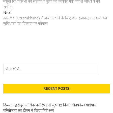
post:
मसूरी विधानसभा की सड़कों व पुलों की कैबिनेट मंत्री गणेश जोशी ने की
navigation
समीक्षा
Next
Next
post:
उत्तराखंड (uttarakhand) में लंबी अवधि के लिए खेल इन्फ्रास्ट्रक्चर एवं खेल
सुविधाओं का विकास पर फोकस
पोस्ट
खोजें
...
RECENT POSTS
दिल्ली-देहरादून आर्थिक कॉरिडोर से जुड़ी 12 किमी ग्रीनफील्ड बाईपास
परियोजना का डीएम ने किया निरीक्षण