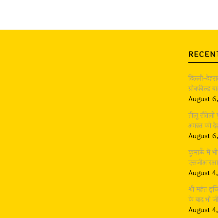
RECEN
दिल्ली-देहर
ग्रीनफील्ड 
August 6
तीलू रौतेली
अगस्त को देह
August 6
कुमाऊँ में 
एसजीआरआर ग
August 4
श्री महंत इन्
के बाद भी 
August 4