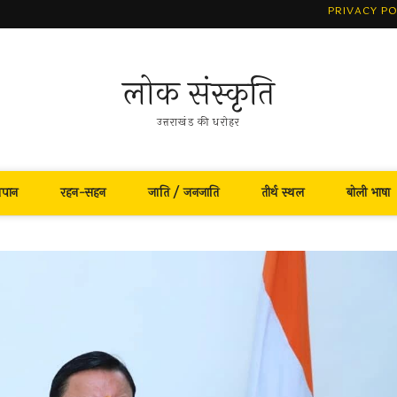
PRIVACY PO
लोक संस्कृति
उत्तराखंड की धरोहर
नपान
रहन-सहन
जाति / जनजाति
तीर्थ स्थल
बोली भाषा