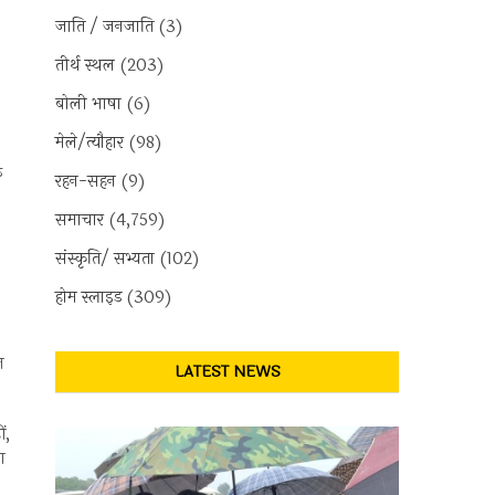
जाति / जनजाति
(3)
तीर्थ स्थल
(203)
बोली भाषा
(6)
मेले/त्यौहार
(98)
े
रहन-सहन
(9)
समाचार
(4,759)
संस्कृति/ सभ्यता
(102)
होम स्लाइड
(309)
न
LATEST NEWS
ं,
ण