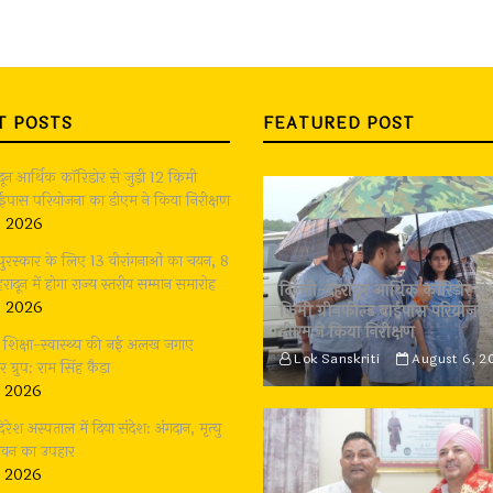
T POSTS
FEATURED POST
ादून आर्थिक कॉरिडोर से जुड़ी 12 किमी
बाईपास परियोजना का डीएम ने किया निरीक्षण
, 2026
 पुरस्कार के लिए 13 वीरांगनाओं का चयन, 8
रादून में होगा राज्य स्तरीय सम्मान समारोह
दिल्ली-देहरादून आर्थिक कॉरिडोर से 
, 2026
किमी ग्रीनफील्ड बाईपास परियोजना
डीएम ने किया निरीक्षण
भी शिक्षा-स्वास्थ्य की नई अलख जगाए
Lok Sanskriti
August 6, 2
्रुप: राम सिंह कैड़ा
, 2026
दिरेश अस्पताल में दिया संदेश: अंगदान, मृत्यु
जीवन का उपहार
, 2026