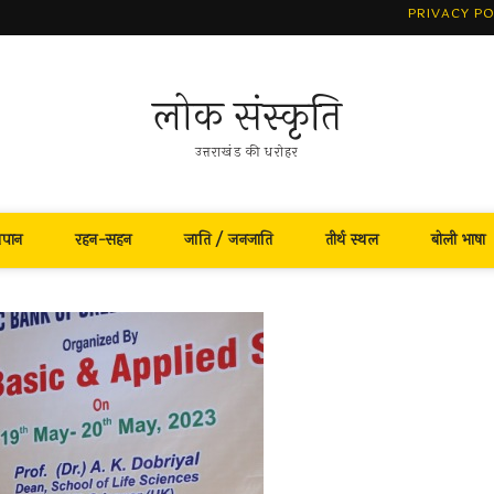
PRIVACY PO
लोक संस्कृति
उत्तराखंड की धरोहर
नपान
रहन-सहन
जाति / जनजाति
तीर्थ स्थल
बोली भाषा