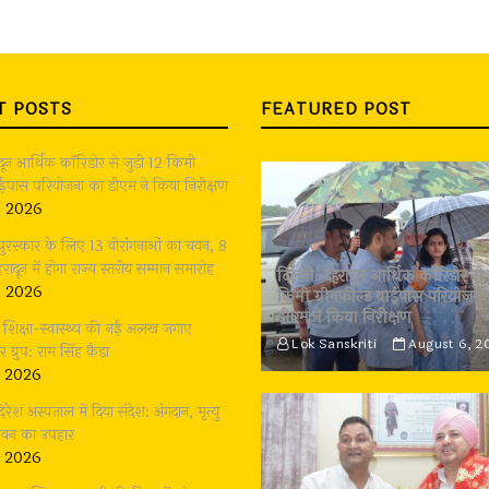
T POSTS
FEATURED POST
ादून आर्थिक कॉरिडोर से जुड़ी 12 किमी
बाईपास परियोजना का डीएम ने किया निरीक्षण
, 2026
 पुरस्कार के लिए 13 वीरांगनाओं का चयन, 8
रादून में होगा राज्य स्तरीय सम्मान समारोह
दिल्ली-देहरादून आर्थिक कॉरिडोर से 
, 2026
किमी ग्रीनफील्ड बाईपास परियोजना
डीएम ने किया निरीक्षण
भी शिक्षा-स्वास्थ्य की नई अलख जगाए
Lok Sanskriti
August 6, 2
्रुप: राम सिंह कैड़ा
, 2026
दिरेश अस्पताल में दिया संदेश: अंगदान, मृत्यु
जीवन का उपहार
, 2026