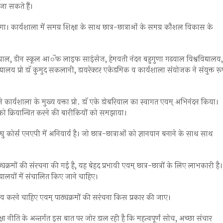
जा सकते हैं।
ेगा। कार्यशाला में समग्र शिक्षा के साथ छात्र-छात्राओं के समग्र कौशल विकास के
डोबरियाल, डीन स्कूल आॅफ लाइफ साइंसेज़, हेमवती नंदन बहुगुणा गढ़वाल विश्वविद्यालय,
लय प्रो डाॅ कुमुद सकलानी, डायरेक्टर एकेडमिक व कार्यशाला संयोजक ने संयुक्त रू
ार्यशाला के मुख्य वक्ता प्रो. डाॅ एके डोबरियाल का स्वागत एवम् अभिनंदन किया।
नीति को क्रियान्वित करने की बारीकियों को समझाया।
 कोर्स एनएपी में अनिवार्य है। जो छात्र-छात्राओं को ज्ञानवान बनाने के साथ साथ
रमों की संरचना की गई है, यह बेहद प्रभावी एवम् छात्र-छात्रों के लिए लाभकारी है।
द्यालयों में संचालित किए जाने चाहिए।
ाव करने चाहिए एवम् पाठ्यक्रमों की सरंचना किस प्रकार की जाए।
षा नीति के अन्तर्गत इस बात पर जोर डाल रही है कि महत्वपूर्णं सोच, अच्छा संचार