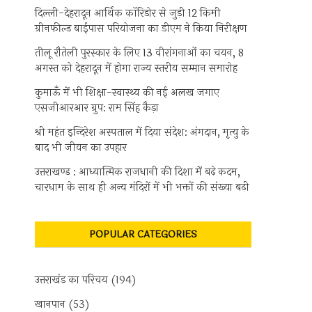
दिल्ली-देहरादून आर्थिक कॉरिडोर से जुड़ी 12 किमी
ग्रीनफील्ड बाईपास परियोजना का डीएम ने किया निरीक्षण
तीलू रौतेली पुरस्कार के लिए 13 वीरांगनाओं का चयन, 8
अगस्त को देहरादून में होगा राज्य स्तरीय सम्मान समारोह
कुमाऊँ में भी शिक्षा-स्वास्थ्य की नई अलख जगाए
एसजीआरआर ग्रुप: राम सिंह कैड़ा
श्री महंत इन्दिरेश अस्पताल में दिया संदेश: अंगदान, मृत्यु के
बाद भी जीवन का उपहार
उत्तराखण्ड : आध्यात्मिक राजधानी की दिशा में बढ़े कदम,
चारधाम के साथ ही अन्य मंदिरों में भी भक्तों की संख्या बढ़ी
POPULAR CATEGORIES
उत्तराखंड का परिचय
(194)
खानपान
(53)