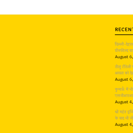
RECEN
दिल्ली-देहर
ग्रीनफील्ड 
August 6
तीलू रौतेली
अगस्त को देह
August 6
कुमाऊँ में 
एसजीआरआर ग
August 4
श्री महंत इन्
के बाद भी 
August 4