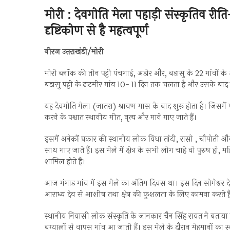
मोरी : देवगोति मेला पहाड़ी संस्कृतिव र
दृष्टिकोण से है महत्वपूर्ण
नीरज उत्तराखंडी/मोरी
मोरी ब्लॉक की तीन पट्टी पंचगाई, अडोर और, बडासु के 22 गांवों के
बडासु पट्टी के ढाटमीर गांव 10- 11 दिन तक चलता है और उसके बाद 
यह देवगोति मेला (जातरा) श्रावण मास के बाद शुरू होता है। जिसमें प
करने के पश्चात स्थानीय गीत, नृत्य और गाने गाए जाते हैं।
इसमें अनेकों प्रकार की स्थानीय लोक विधा तांदी, रासो , चौपोती औ
साथ गाए जाते हैं। इस मेले में क्षेत्र के सभी लोग चाहे वो पुरुष ह
शामिल होते हैं।
आज गंगाड गांव में इस मेले का अंतिम दिवस था। इस दिन सोमेश्वर 
आराध्य देव से आशीष तथा क्षेत्र की कुशलता के लिए कामना करते है
स्थानीय निवासी लोक संस्कृति के जानकार चैन सिंह रावत ने बताय
बुग्यालों से वापस गांव आ जाती हैं। इस मेले के दौरान मेहमानों 