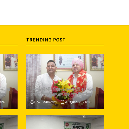
TRENDING POST
 नई अलख
कुमाऊँ में भी शिक्षा-स्वास्थ्य की नई अलख
कैड़ा
जगाए एसजीआरआर ग्रुप: राम सिंह कैड़ा
026
Lok Sanskriti
August 4, 2026