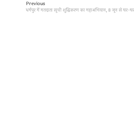
Post
Previous
Previous
post:
धर्मपुर में मतदाता सूची शुद्धिकरण का महाअभियान, 8 जून से घर-घर
navigation