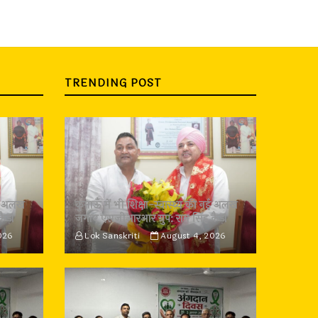
TRENDING POST
 नई अलख
कुमाऊँ में भी शिक्षा-स्वास्थ्य की नई अलख
कैड़ा
जगाए एसजीआरआर ग्रुप: राम सिंह कैड़ा
026
Lok Sanskriti
August 4, 2026