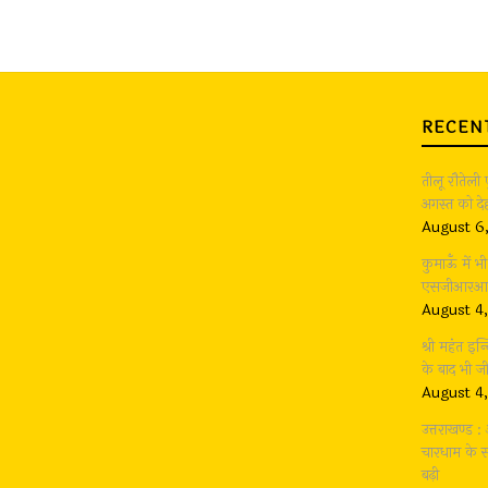
RECEN
तीलू रौतेली
अगस्त को देह
August 6
कुमाऊँ में 
एसजीआरआर ग
August 4
श्री महंत इन्
के बाद भी 
August 4
उत्तराखण्ड 
चारधाम के सा
बढ़ी