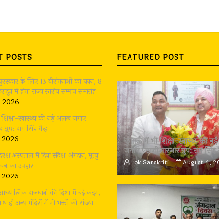
T POSTS
FEATURED POST
 पुरस्कार के लिए 13 वीरांगनाओं का चयन, 8
रादून में होगा राज्य स्तरीय सम्मान समारोह
, 2026
भी शिक्षा-स्वास्थ्य की नई अलख जगाए
्रुप: राम सिंह कैड़ा
, 2026
कुमाऊँ में भी शिक्षा-स्वास्थ्य की
जगाए एसजीआरआर ग्रुप: राम सिंह 
दिरेश अस्पताल में दिया संदेश: अंगदान, मृत्यु
Lok Sanskriti
August 4, 2
जीवन का उपहार
, 2026
: आध्यात्मिक राजधानी की दिशा में बढ़े कदम,
थ ही अन्य मंदिरों में भी भक्तों की संख्या