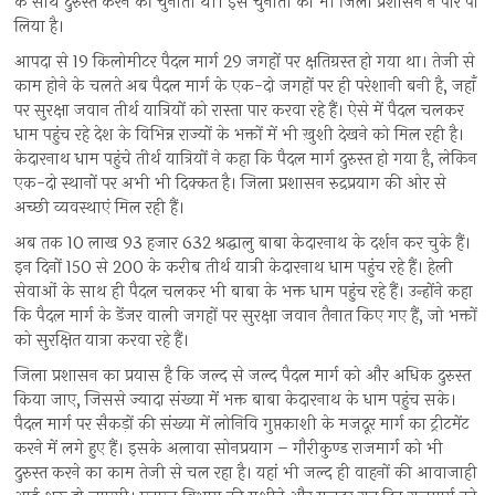
के साथ दुरुस्त करने की चुनौती थी। इस चुनौती को भी जिला प्रशासन ने पार पा
लिया है।
आपदा से 19 किलोमीटर पैदल मार्ग 29 जगहों पर क्षतिग्रस्त हो गया था। तेजी से
काम होने के चलते अब पैदल मार्ग के एक-दो जगहों पर ही परेशानी बनी है, जहाँ
पर सुरक्षा जवान तीर्थ यात्रियों को रास्ता पार करवा रहे हैं। ऐसे में पैदल चलकर
धाम पहुंच रहे देश के विभिन्न राज्यों के भक्तों में भी ख़ुशी देखने को मिल रही है।
केदारनाथ धाम पहुंचे तीर्थ यात्रियों ने कहा कि पैदल मार्ग दुरुस्त हो गया है, लेकिन
एक-दो स्थानों पर अभी भी दिक्कत है। जिला प्रशासन रुद्रप्रयाग की ओर से
अच्छी व्यवस्थाएं मिल रही हैं।
अब तक 10 लाख 93 हजार 632 श्रद्धालु बाबा केदारनाथ के दर्शन कर चुके हैं।
इन दिनों 150 से 200 के करीब तीर्थ यात्री केदारनाथ धाम पहुंच रहे हैं। हेली
सेवाओं के साथ ही पैदल चलकर भी बाबा के भक्त धाम पहुंच रहे हैं। उन्होंने कहा
कि पैदल मार्ग के डेंजर वाली जगहों पर सुरक्षा जवान तैनात किए गए हैं, जो भक्तों
को सुरक्षित यात्रा करवा रहे हैं।
जिला प्रशासन का प्रयास है कि जल्द से जल्द पैदल मार्ग को और अधिक दुरुस्त
किया जाए, जिससे ज्यादा संख्या में भक्त बाबा केदारनाथ के धाम पहुंच सके।
पैदल मार्ग पर सैकड़ों की संख्या में लोनिवि गुप्तकाशी के मजदूर मार्ग का ट्रीटमेंट
करने में लगे हुए हैं। इसके अलावा सोनप्रयाग – गौरीकुण्ड राजमार्ग को भी
दुरुस्त करने का काम तेजी से चल रहा है। यहां भी जल्द ही वाहनों की आवाजाही