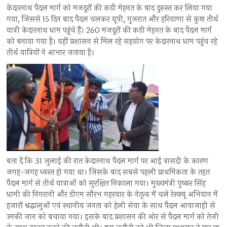
केदारनाथ पैदल मार्ग को मजदूरों की कड़ी मेहनत के बाद दुरुस्त कर लिया गया
गया, जिससे 15 दिन बाद पैदल चलकर यूपी, गुजरात और हरियाणा से कुछ तीर्थ
यात्री केदारनाथ धाम पहुंचे हैं। 260 मजदूरों की कड़ी मेहनत के बाद पैदल मार्ग
को बनाया गया है। वहीं प्रशासन से मिल रहे सहयोग पर केदारनाथ धाम पहुंच रहे
तीर्थ यात्रियों ने आभार जताया है।
बता दें कि 31 जुलाई की रात केदारनाथ पैदल मार्ग पर आई त्रासदी के कारण
जगह-जगह ध्वस्त हो गया था। जिसके बाद सबसे पहली प्राथमिकता के तहत
पैदल मार्ग से तीर्थ यात्राओं को सुरक्षित निकाला गया। मुख्यमंत्री पुष्कर सिंह
धामी की निगरानी और डीएम सौरभ गहरवार के नेतृत्व में चले रेस्क्यू अभियान में
हजारों श्रद्धालुओं एवं स्थानीय जनता को हेली सेवा के साथ पैदल आवाजाही से
उनकी जान को बचाया गया। इसके बाद प्रशासन की ओर से पैदल मार्ग को तेजी