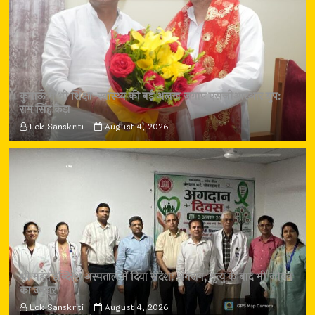
कुमाऊँ में भी शिक्षा-स्वास्थ्य की नई अलख जगाए एसजीआरआर ग्रुप:
राम सिंह कैड़ा
Lok Sanskriti
August 4, 2026
श्री महंत इन्दिरेश अस्पताल में दिया संदेश: अंगदान, मृत्यु के बाद भी जीवन
का उपहार
Lok Sanskriti
August 4, 2026