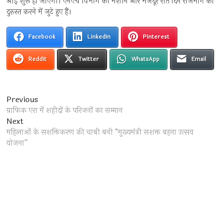
आई शुरू हो जाएगी। एनएच विभाग की मशीने और मजदूर रात दिन राजमार्ग को
दुरुस्त करने में जुटे हुए हैं।
Facebook
LinkedIn
Pinterest
Reddit
Twitter
WhatsApp
Email
Post
Previous
Previous
post:
ग्राफिक एरा में शहीदों के परिजनों का सम्मान
navigation
Next
Next
post:
महिलाओं के सशक्तिकरण की चाबी बनी “मुख्यमंत्री सशक्त बहना उत्सव
योजना”