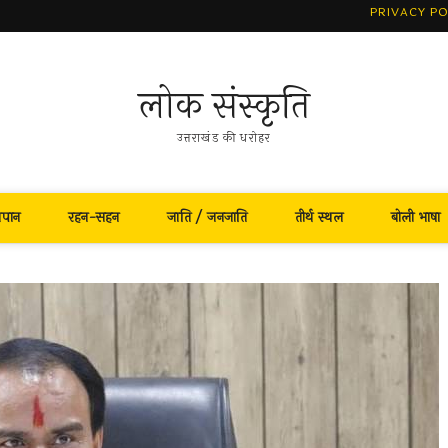
PRIVACY PO
लोक संस्कृति
उत्तराखंड की धरोहर
नपान
रहन-सहन
जाति / जनजाति
तीर्थ स्थल
बोली भाषा