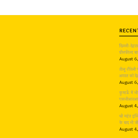
RECEN
दिल्ली-देहर
ग्रीनफील्ड 
August 6
तीलू रौतेली
अगस्त को देह
August 6
कुमाऊँ में 
एसजीआरआर ग
August 4
श्री महंत इन्
के बाद भी 
August 4