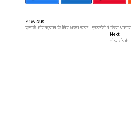
Post
Previous
Previous
post:
कुमाऊँ और गढ़वाल के लिए अच्छी खबर : मुख्यमंत्री ने किया धनगढ़ी
navigation
Next
Next
post:
लोक संवर्धन 