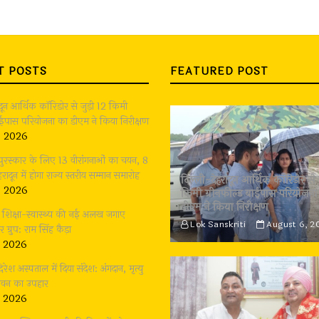
T POSTS
FEATURED POST
ादून आर्थिक कॉरिडोर से जुड़ी 12 किमी
बाईपास परियोजना का डीएम ने किया निरीक्षण
, 2026
 पुरस्कार के लिए 13 वीरांगनाओं का चयन, 8
रादून में होगा राज्य स्तरीय सम्मान समारोह
दिल्ली-देहरादून आर्थिक कॉरिडोर से 
, 2026
किमी ग्रीनफील्ड बाईपास परियोजना
डीएम ने किया निरीक्षण
भी शिक्षा-स्वास्थ्य की नई अलख जगाए
Lok Sanskriti
August 6, 2
्रुप: राम सिंह कैड़ा
, 2026
दिरेश अस्पताल में दिया संदेश: अंगदान, मृत्यु
जीवन का उपहार
, 2026