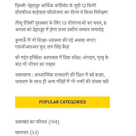
दिल्ली-देहरादून आर्थिक कॉरिडोर से जुड़ी 12 किमी
ग्रीनफील्ड बाईपास परियोजना का डीएम ने किया निरीक्षण
तीलू रौतेली पुरस्कार के लिए 13 वीरांगनाओं का चयन, 8
अगस्त को देहरादून में होगा राज्य स्तरीय सम्मान समारोह
कुमाऊँ में भी शिक्षा-स्वास्थ्य की नई अलख जगाए
एसजीआरआर ग्रुप: राम सिंह कैड़ा
श्री महंत इन्दिरेश अस्पताल में दिया संदेश: अंगदान, मृत्यु के
बाद भी जीवन का उपहार
उत्तराखण्ड : आध्यात्मिक राजधानी की दिशा में बढ़े कदम,
चारधाम के साथ ही अन्य मंदिरों में भी भक्तों की संख्या बढ़ी
POPULAR CATEGORIES
उत्तराखंड का परिचय
(194)
खानपान
(53)