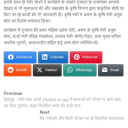
इसके साथ ही मंत्री जोशी ने कार्यक्रम के उपरांत गुजरात के राज्यपाल आचार्य
देवव्रत से भी मुलाक़ात की और उत्तराखंड के कृषि विभाग द्वारा प्राकृतिक खेती पर
किए जा रहे कार्यों की भी जानकारी दी। कृषि मंत्री ने असम के कृषि मंत्री अतुल
बोरा का विशेष धन्यवाद किया।
कार्यक्रम में गुजरात की प्रथम महिला दर्शना देवी, असम के कृषि मंत्री अतुल
बोरा, ऊर्जा मंत्री नंदिता गोरलोशा, राजस्व मंत्री जोगेंद्र मोहन, अपर मुख्य सचिव
आशीष भूटानी, आकाशदीप सहित कई अन्य लोग उपस्थित रहे।
Facebook
LinkedIn
Pinterest
Reddit
Twitter
WhatsApp
Email
Post
Previous
Previous
post:
देहरादून : मंत्री रेखा आर्या (Rekha Arya) ने छात्राओं को जीवन मे आगे बढ़ने
navigation
का दिया गुरुमंत्र, लक्ष्य निर्धारित करने की कही बात
Next
Next
post:
नैड, एबीसी और डिजी लॉकर पर दो दिवसीय कार्यशाला