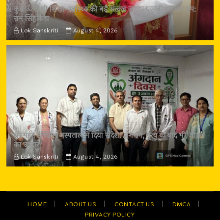
कुमाऊँ में भी शिक्षा-स्वास्थ्य की नई अलख जगाए एसजीआरआर ग्रुप:
राम सिंह कैड़ा
Lok Sanskriti
August 4, 2026
श्री महंत इन्दिरेश अस्पताल में दिया संदेश: अंगदान, मृत्यु के बाद भी जीवन
का उपहार
Lok Sanskriti
August 4, 2026
HOME
ABOUT US
CONTACT US
DMCA
PRIVACY POLICY