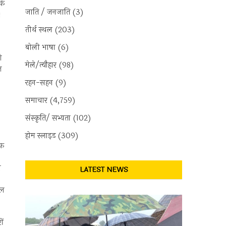
के
जाति / जनजाति
(3)
।
तीर्थ स्थल
(203)
बोली भाषा
(6)
ो
मेले/त्यौहार
(98)
त
रहन-सहन
(9)
समाचार
(4,759)
संस्कृति/ सभ्यता
(102)
होम स्लाइड
(309)
हक
ज
LATEST NEWS
गल
ों