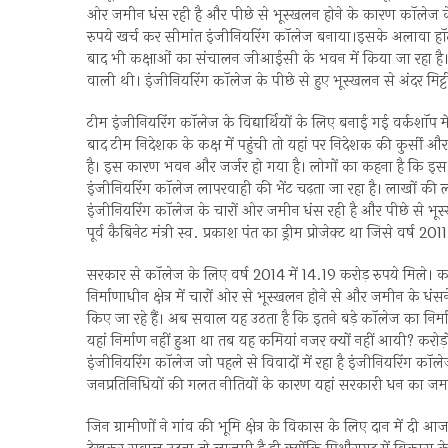
ओर जमीन धंस रही है और पीछे से भूस्खलन होने के कारण कॉलेज के अ
रुपये खर्च कर सीमांत इंजीनियरिंग कॉलेज बनाया।इसके अलावा हॉ
बाद भी कक्षाओं का संचालन जीआईसी के भवन में किया जा रहा है। टी
वाली थी। इंजीनियरिंग कॉलेज के पीछे से हुए भूस्खलन से अंदर मिट्ट
टीम इंजीनियरिंग कॉलेज के विद्यार्थियों के लिए बनाई गई वर्कशाॅप 
बाद टीम निदेशक के कक्ष में पहुंची तो यहां पर निदेशक की कुर्सी औ
है। इस कारण भवन और जर्जर हो गया है। लोगों का कहना है कि इस तर
इंजीनियरिंग कॉलेज लापरवाही की भेंट चढ़ता जा रहा है। लाखों की ला
इंजीनियरिंग कॉलेज के चारों ओर जमीन धंस रही है और पीछे से भूस
पूर्व कैबिनेट मंत्री स्व. प्रकाश पंत का ड्रीम प्रोजेक्ट था जिसे वर्ष 20
सरकार से कॉलेज के लिए वर्ष 2014 में 14.19 करोड़ रुपये मिले। कार्
निर्माणाधीन क्षेत्र में चारों ओर से भूस्खलन होने से और जमीन के ध
किए जा रहे हैं। अब सवाल यह उठता है कि इतने बड़े कॉलेज का निर्मा
यहां निर्माण नहीं हुआ था तब यह कमियां नजर क्यों नहीं आयी? कर
इंजीनियरिंग कॉलेज जो पहले से विवादों में रहा है इंजीनियरिंग क
जनप्रतिनिधियों की गलत नीतियों के कारण यहां सरकारी धन का जम
जिन ग्रामीणों ने गांव की भूमि क्षेत्र के विकास के लिए दान में द