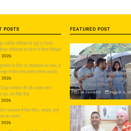
T POSTS
FEATURED POST
ादून आर्थिक कॉरिडोर से जुड़ी 12 किमी
बाईपास परियोजना का डीएम ने किया निरीक्षण
, 2026
 पुरस्कार के लिए 13 वीरांगनाओं का चयन, 8
रादून में होगा राज्य स्तरीय सम्मान समारोह
दिल्ली-देहरादून आर्थिक कॉरिडोर से 
, 2026
किमी ग्रीनफील्ड बाईपास परियोजना
डीएम ने किया निरीक्षण
भी शिक्षा-स्वास्थ्य की नई अलख जगाए
Lok Sanskriti
August 6, 2
्रुप: राम सिंह कैड़ा
, 2026
दिरेश अस्पताल में दिया संदेश: अंगदान, मृत्यु
जीवन का उपहार
, 2026