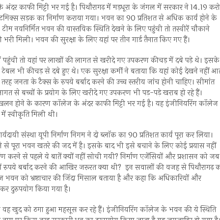
ंदर काफी मिट्टी भर गई है। पिथौरागढ़ में मड़धूरा के जंगल में सरकार ने 14.19 कर
टमिक्स सड़क का निर्माण कराया गया। भवन का 90 प्रतिशत से अधिक कार्य होने के
म नवनिर्मित भवन की वास्तविक स्थिति देखने के लिए पहुंची तो तस्वीरें चौकाने
ी भरी मिली। भवन की सुरक्षा के लिए यहां पर तीन गार्ड तैनात किए गए हैं।
में पहुंची तो यहां पर लाखों की लागत से खरीदे गए उपकरण कीचड़ में दबे पड़े थे। इसके
र टेबल भी कीचड़ से दबे हुए थे। एक सुरक्षा कर्मी ने बताया कि यहां कोई देखने नहीं आ
ह जनता के टैक्स के रुपये बर्बाद करने की उच्च स्तरीय जांच होनी चाहिए। सीमांत
गत से बच्चों के प्रयोग के लिए खरीदे गए उपकरण भी पड़-पड़े खराब हो रहे हैं।
्खलन होने के कारण कॉलेज के अंदर काफी मिट्टी भर गई है। यह इंजीनियरिंग कॉलेज
11 में स्वीकृति मिली थी।
यदायी संस्था यूपी निर्माण निगम ने दो ब्लाॅक का 90 प्रतिशत कार्य पूरा कर लिया।
ंसने से पूरा भवन खतरे की जद में है। इसके बाद भी इसे बचाने के लिए कोई प्रयास नहीं
ण करने से पहले ये बातें क्यों नहीं सोची गयी? निर्माण एजेंसियों और प्रशासन को जब
ोड़ों रुपये बर्बाद करने की आखिर जरूरत क्या थी? इन सवालों की वजह से पिथौरागढ़ 
ॉलेज भवन को भ्रष्टाचार की जिंदा मिसाल बताया है और कहा कि अधिकारियों और
कर दुरुपयोग किया गया है।
ी आज वह खुद को ठगा हुआ महसूस कर रहे हैं। इंजीनियरिंग कॉलेज के भवन की ये स्थिति