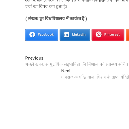
देखकर सवाल उठना तो लाजमी है ही क्योंकि पिथौरागढ़ में विकास 
चर्चा का विषय बना हुआ है।
( लेखक दून विश्वविद्यालय में कार्यरत हैं )
Facebook
LinkedIn
Pinterest
Post
Previous
Previous
post:
अच्छी खबर: सामुदायिक सहभागिता की मिशाल बने स्वास्थ्य सचिव 
navigation
Next
Next
post:
मानसखण्ड मंदिर माला मिशन के तहत मंदिरों 