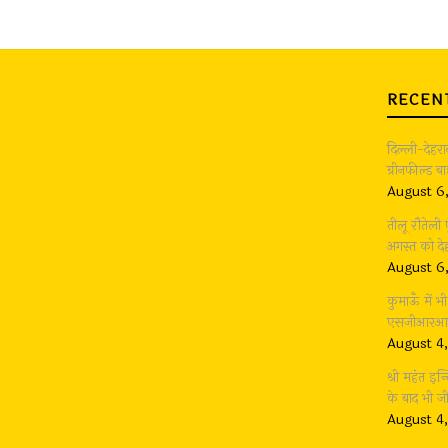
RECEN
दिल्ली-देहर
ग्रीनफील्ड 
August 6
तीलू रौतेली
अगस्त को देह
August 6
कुमाऊँ में 
एसजीआरआर ग
August 4
श्री महंत इन्
के बाद भी 
August 4