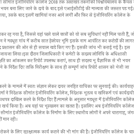
हुआ सीमांत इंजीनियरिंग कॉलेज 2018 तक उत्तराखंड तकनीकी विश्वविद्यालय के कैंपस 
ा भवन बना लिए जाने के दावे के बाद इसे एआईसीटीई की मान्यता की जरूरत पड़ गई
 गया, उसके बाद इसमें खामियां नजर आने लगीं और फिर से इंजीनियरिंग कॉलेज के
 रह गया है, जिससे यहां पढ़ने वाले छात्रों को वो सब सुविधाएं नहीं मिल पाती हैं, ज
ने मढ़धूरा गांव में करीब सात हेक्टेयर भूमि इसके नाम आवंटित कर करोड़ों की लाग
खुद प्रशासन की ओर से ही सवाल खड़े किए गए हैं। इसकी जांच भी कराई गई है। इस
ि का जायजा लिया।इस दौरान जिलाधिकारी ने कमेटी के सदस्य लोनिवि के अधिशासी
क्षति का आंकलन कर रिपोर्ट उपलब्ध कराएं, साथ ही सदस्य भू वैज्ञानिक से भी भवन
कराने के निर्देश दिए ताकि निरीक्षण के साथ ही सम्पूर्ण जांच रिपोर्ट शासन को भेजी जा
ं करने के मामले में स्वतः संज्ञान लेकर दायर जनहित याचिका पर सुनवाई की। कार्यवा
र्मा ने निदेशक सीमांत इंजीनियरिंग कॉलेज, निदेशक भूतत्व व खनिकर्म एवं कार्यदायी
 शपथपत्र दाखिल करने के निर्देश दिए हैं।मामले के अनुसार मड़धूरा में इंजीनियरिंग कॉले
 धन खर्च किया है। अब यहां पर भूस्खलन का खतरा है। इसलिए अब इंजीनियरिंग कॉलेज
सीमांत इंजीनियरिंग कॉलेज के निर्माण के लिए स्थानीय लोगों ने अपने चारागाह, जं
ं मान रही।
कने के लिए सुरक्षात्मक कार्य कराने की भी मांग की है। इंजीनियरिंग कॉलेज के चार