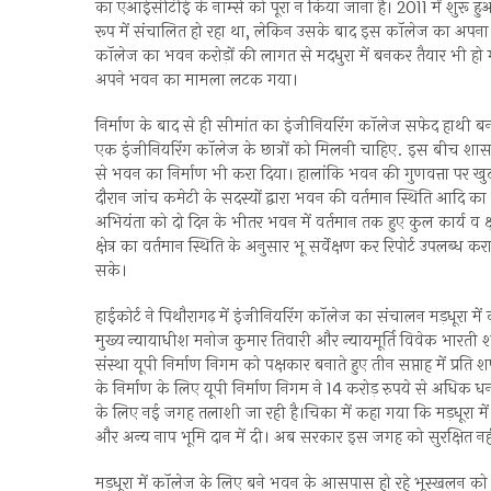
का एआईसीटीई के नॉर्म्स को पूरा न किया जाना है। 2011 में शुरू 
रूप में संचालित हो रहा था, लेकिन उसके बाद इस कॉलेज का अपन
कॉलेज का भवन करोड़ों की लागत से मदधुरा में बनकर तैयार भी हो
अपने भवन का मामला लटक गया।
निर्माण के बाद से ही सीमांत का इंजीनियरिंग कॉलेज सफेद हाथी बनकर
एक इंजीनियरिंग कॉलेज के छात्रों को मिलनी चाहिए. इस बीच शासन 
से भवन का निर्माण भी करा दिया। हालांकि भवन की गुणवत्ता पर 
दौरान जांच कमेटी के सदस्यों द्वारा भवन की वर्तमान स्थिति आद
अभियंता को दो दिन के भीतर भवन में वर्तमान तक हुए कुल कार्य व 
क्षेत्र का वर्तमान स्थिति के अनुसार भू सर्वेक्षण कर रिपोर्ट उपलब्ध 
सके।
हाईकोर्ट ने पिथौरागढ़ में इंजीनियरिंग कॉलेज का संचालन मड़धूरा मे
मुख्य न्यायाधीश मनोज कुमार तिवारी और न्यायमूर्ति विवेक भारती श
संस्था यूपी निर्माण निगम को पक्षकार बनाते हुए तीन सप्ताह में प्रति
के निर्माण के लिए यूपी निर्माण निगम ने 14 करोड़ रुपये से अधिक
के लिए नई जगह तलाशी जा रही है।चिका में कहा गया कि मड़धूरा में 
और अन्य नाप भूमि दान में दी। अब सरकार इस जगह को सुरक्षित नही
मड़धूरा में कॉलेज के लिए बने भवन के आसपास हो रहे भूस्खलन को रो