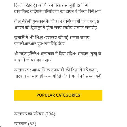
दिल्ली-देहरादून आर्थिक कॉरिडोर से जुड़ी 12 किमी
ग्रीनफील्ड बाईपास परियोजना का डीएम ने किया निरीक्षण
तीलू रौतेली पुरस्कार के लिए 13 वीरांगनाओं का चयन, 8
अगस्त को देहरादून में होगा राज्य स्तरीय सम्मान समारोह
कुमाऊँ में भी शिक्षा-स्वास्थ्य की नई अलख जगाए
एसजीआरआर ग्रुप: राम सिंह कैड़ा
श्री महंत इन्दिरेश अस्पताल में दिया संदेश: अंगदान, मृत्यु के
बाद भी जीवन का उपहार
उत्तराखण्ड : आध्यात्मिक राजधानी की दिशा में बढ़े कदम,
चारधाम के साथ ही अन्य मंदिरों में भी भक्तों की संख्या बढ़ी
POPULAR CATEGORIES
उत्तराखंड का परिचय
(194)
खानपान
(53)