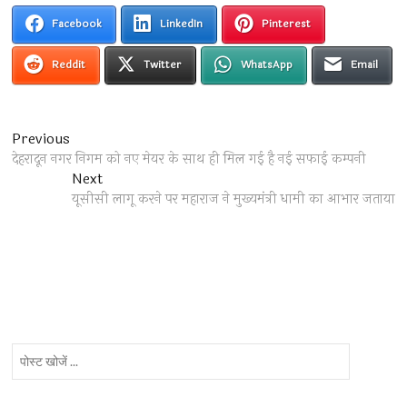
Facebook
LinkedIn
Pinterest
Reddit
Twitter
WhatsApp
Email
Post
Previous
Previous
post:
देहरादून नगर निगम को नए मेयर के साथ ही मिल गई है नई सफाई कम्पनी
navigation
Next
Next
post:
यूसीसी लागू करने पर महाराज ने मुख्यमंत्री धामी का आभार जताया
पोस्ट
खोजें
...