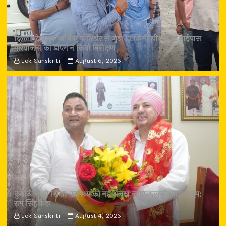
दिल्ली-देहरादून आर्थिक कॉरिडोर से जुड़ी 12 किमी ग्रीनफील्ड बाईपास
परियोजना का डीएम ने किया निरीक्षण
Lok Sanskriti
August 6, 2026
कुमाऊँ में भी शिक्षा-स्वास्थ्य की नई अलख जगाए एसजीआरआर ग्रुप:
राम सिंह कैड़ा
Lok Sanskriti
August 4, 2026