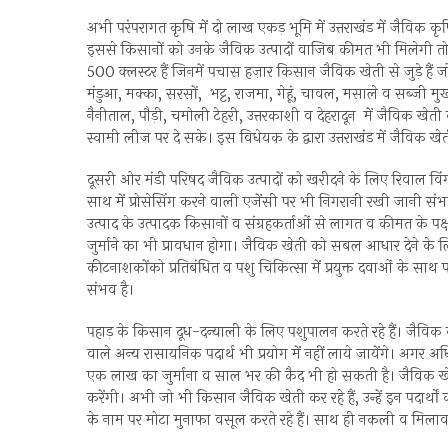
अभी परंपरागत कृषि में दो लाख एकड़ भूमि में उत्तराखंड में जैविक कृ
इससे किसानों को उनके जैविक उत्पादों वाजिब कीमत भी मिलेगी तो साथ
500 क्लस्टर हैं जिनमें पचास हज़ार किसान जैविक खेती से जुड़े हैं ज
मंडुआ, मक्का, सरसों, भट्ट, राजमा, गेहूं, चावल, मसाले व सब्जी मुख
नैनीताल, पौड़ी, चमोली टेहरी, उत्तरकाशी व देहरादून में जैविक खेती 
स्वामी लीज पर दे सके। इस विधेयक के द्वारा उत्तराखंड में जैविक ख
दूसरी ओर मंडी परिषद जैविक उत्पादों को खरीदने के लिए रिवाल विंग
साथ में प्रोसेसिंग करने वाली एजेंसी पर भी निगरानी रखी जानी स
उत्पाद के उत्पादक किसानों व संग्रहकर्ताओं से लागत व कीमत के प
जुर्माने का भी प्रावधान होगा। जैविक खेती को सबल आधार देने के लिए 
कीटनाशकोंको प्रतिबंधित व पशु चिकित्सा में प्रयुक्त दवाओं के स
संभव है।
पहाड़ के किसान दूध-दन्याली के लिए पशुपालन करते रहे हैं। जैविक कृष
वाले अन्य रासायनिक पदार्थ भी प्रयोग में नहीं लाये जायेंगे। अगर अधिसूच
एक लाख का जुर्माना व साल भर की कैद भी हो सकती है। जैविक खेती 
करेंगी। अभी जो भी किसान जैविक खेती कर रहे हैं, उन्हें इन पदार्थो
के नाम पर मोटा मुनाफा वसूल करते रहे हैं। साथ ही नकली व मिलावट 