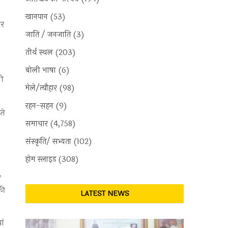
खानपान
(53)
ार
जाति / जनजाति
(3)
तीर्थ स्थल
(203)
बोली भाषा
(6)
मी
मेले/त्यौहार
(98)
रहन-सहन
(9)
ते
समाचार
(4,758)
संस्कृति/ सभ्यता
(102)
होम स्लाइड
(308)
ं
की
LATEST NEWS
ां