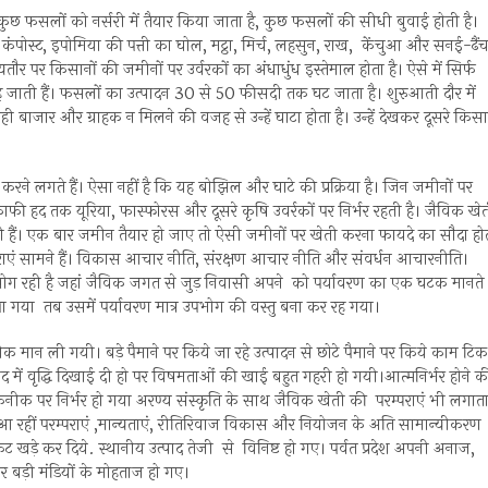
कुछ फसलों को नर्सरी में तैयार किया जाता है, कुछ फसलों की सीधी बुवाई होती है।
ंपोस्ट, इपोमिया की पत्ती का घोल, मट्ठा, मिर्च, लहसुन, राख, केंचुआ और सनई-ढैंच
्यतौर पर किसानों की जमीनों पर उर्वरकों का अंधाधुंध इस्तेमाल होता है। ऐसे में सिर्फ
रह जाती हैं। फसलों का उत्पादन 30 से 50 फीसदी तक घट जाता है। शुरुआती दौर में
बाजार और ग्राहक न मिलने की वजह से उन्हें घाटा होता है। उन्हें देखकर दूसरे किस
ने लगते हैं। ऐसा नहीं है कि यह बोझिल और घाटे की प्रक्रिया है। जिन जमीनों पर
ाफी हद तक यूरिया, फास्फोरस और दूसरे कृषि उवर्रकों पर निर्भर रहती है। जैविक खे
ोती हैं। एक बार जमीन तैयार हो जाए तो ऐसी जमीनों पर खेती करना फायदे का सौदा हो
राएं सामने हैं। विकास आचार नीति, संरक्षण आचार नीति और संवर्धन आचारनीति।
ंयोग रही है जहां जैविक जगत से जुड़ निवासी अपने को पर्यावरण का एक घटक मानते
ा गया तब उसमें पर्यावरण मात्र उपभोग की वस्तु बना कर रह गया।
 मान ली गयी। बड़े पैमाने पर किये जा रहे उत्पादन से छोटे पैमाने पर किये काम टिक
द में वृद्धि दिखाई दी हो पर विषमताओं की खाई बहुत गहरी हो गयी।आत्मनिर्भर होने क
नीक पर निर्भर हो गया अरण्य संस्कृति के साथ जैविक खेती की परम्पराएं भी लगात
चली आ रहीं परम्पराएं ,मान्यताएं, रीतिरिवाज विकास और नियोजन के अति सामान्यीकरण
 संकट खड़े कर दिये. स्थानीय उत्पाद तेजी से विनिष्ट हो गए। पर्वत प्रदेश अपनी अनाज,
र बड़ी मंडियों के मोहताज हो गए।