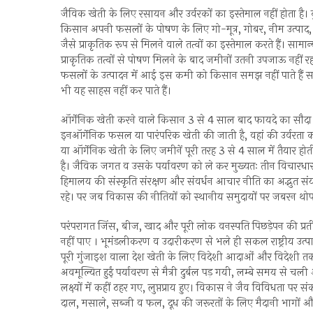
जैविक खेती के लिए रसायन और उर्वरकों का इस्तेमाल नहीं होता है। 
किसान अपनी फसलों के पोषण के लिए गो-मूत्र, गोबर, नीम उत्पाद, क
जैसे प्राकृतिक रूप से मिलने वाले तत्वों का इस्तेमाल करते हैं। सामान
प्राकृतिक तत्वों से पोषण मिलने के बाद जमीनों उतनी उपजाऊ नहीं 
फसलों के उत्पादन में आई इस कमी को किसान समझ नहीं पाते हैं सही 
भी यह साहस नहीं कर पाते हैं।
ऑर्गेनिक खेती करने वाले किसान 3 से 4 साल बाद फायदे का सौदा कर
इनऑर्गेनिक फसल या पारंपरिक खेती की जाती है, वहां की उर्वरता क
या ऑर्गेनिक खेती के लिए जमीनें पूरी तरह 3 से 4 साल में तैयार ह
है। जैविक जगत व उसके पर्यावरण को ले कर मुख्यतः तीन विचारधा
हिमालय की संस्कृति संरक्षण और संवर्धन आचार नीति का अद्भुत स
रहे। पर जब विकास की नीतियों को स्थानीय समुदायों पर जबरन थोप
परंपरागत जिंस, बीज, खाद और पूरी लोक वनस्पति पिछड़ेपन की प्रतीक
नहीं पाए । भूमंडलीकरण व उदारीकरण से भले ही सकल राष्ट्रीय उत्पा
पूरी गुंजाइश वाला देश खेती के लिए विदेशी आदाओं और विदेशी तक
अवमूल्यित हुईं पर्यावरण से मैत्री दुर्बल पड़ गयी, लम्बे समय से 
लक्ष्यों में कहीं ठहर गए, लुप्तप्राय हुए। विकास ने जैव विविधता पर
दाल, मसाले, सब्जी व फल, दूध की जरूरतों के लिए मैदानी भागों औ