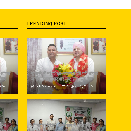
TRENDING POST
 नई अलख
कुमाऊँ में भी शिक्षा-स्वास्थ्य की नई अलख
कैड़ा
जगाए एसजीआरआर ग्रुप: राम सिंह कैड़ा
026
Lok Sanskriti
August 4, 2026
ंदेश:
श्री महंत इन्दिरेश अस्पताल में दिया संदेश: