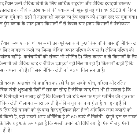
विक खाद तैयार करने,जैविक खेती के लिए आर्थिक सहयोग और जैविक दवाइयां उपलब्ध
उत्तराखंड को जैविक प्रदेश बनाने की बयानबाजी शुरू हो गई थी। वर्ष 2003 में जैवि
ब्लाक चुने गए। इसी में उत्तरकाशी जनपद का डुंडा ब्लाक को शासन स्तर पर चुना गया
 डुंडा ब्लाक के सात हजार किसानों में से केवल चार हजार किसानों ने पंजीकरण
ैयार करवाए जाने थे। पर अभी तक पूरे ब्लाक में कुछ किसानों के पास ही जैविक ख
ी के लिए जागरूक करने का जिम्मा जैविक उत्पाद परिषद के पास है। लेकिन परिषद की
ार्यालय नहीं है। कर्मचारियों की संख्या भी सीमित है। जिस कारण न तो किसानों के तैय
 और किसानों को जैविक खाद व जैविक दवाइयां नहीं मिल पा रही है। किसानों कहते हैं कि
 खास व्यवस्था की है। जिससे जैविक खेती को बढ़ावा मिल सकता है।
घटनाएं उत्तराखंड को प्रभावित कर रही हैं। इन सबके बीच, महिला और दलित
्गेनिक खेती शुरुआती दिनों में सब्र का सौदा है जैविक खाद ऐसा भी हो सकता है कि
 विशेषज्ञों भी सलाह देते हैं कि किसानों को छोटे स्तर पर पहले फॉर्मिंग की शुरुआत
गेनिक खेती में लागत ज्यादा लगती है लेकिन मुनाफा कम होता है।वजह यह है कि
िए ऐसे ग्राहकों को ढूंढ पाना बेहद मुश्किल होता है जो ऑर्गेनिक खाद्य उत्पादों को
ये किलो है, वही सब्जी अगर ऑर्गेनिक है तो 60 रुपये में मिलेगी। दोगुने दाम पर सब्ज
के लिए यह फर्क कम पड़ता है कि सब्जी उगाने की विधि क्या है। ऐसे में जहा ऐसी
 ही है।