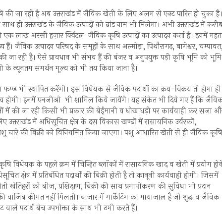
षि की जा रही है अब उत्तराखंड में जैविक खेती के लिए अलग से एक्ट पारित हो चुका है
 ही उत्तराखंड के जैविक उत्पादों को ब्रांड नाम भी मिलेगा। अभी उत्तराखंड में करी
ो एक लाख अस्सी हज़ार क्विंटल जैविक कृषि उत्पादों का उत्पादन कर्ता है। इनमें गहत
्य हैं। जैविक उत्पादन परिषद के समूहों के साथ अल्मोड़ा, पिथौरागढ़, बागेश्वर, चम्पावत
की जा रही है। ऐसे प्रावधान भी संभव हैं की बंजर व अनुपयुक्त पड़ी कृषि भूमि को भूम
ेती के न्यूनतम समर्थन मूल्य को भी तय किया जाना है।
 फण्ड भी स्थापित करेंगी। इस विधेयक से जैविक पदार्थो का क्रय-विक्रय तो होगा ही
ंभव होगी। इनमें एनजीओ भी शामिल किये जायेंगे। यह संकेत भी दिये गए हैं कि जैवि
क्षों में की जा रही किसी भी प्रकार की बेईमानी व धोखाधड़ी पर कार्यवाही कर सजा औ
उत्तराखंड में अधिसूचित क्षेत्र के दस विकास खण्डों में रासायनिक उर्वरकों,
ाथ पशु चारे की बिक्री को विनियमित किया जाएगा। पशु आधारित खेती से ही जैविक कृष
ि विधेयक के पहले क्रम में चिन्हित ब्लॉकों में रासायनिक खाद व खेती में प्रयोग होन
ित क्षेत्र में प्रतिबंधित पदार्थों की बिक्री होती है तो कानूनी कार्यवाही होगी। जिसमें
खेतिहरों को बीज, प्रशिक्षण, बिक्री की साथ प्रमापीकरण की सुविधा भी प्रदान
ं की वाजिब कीमत नहीं मिलती। बाजार में मार्केटिंग का मायाजाल है जो शुद्ध व जैविक
वाले पदार्थ बेच उपभोक्ता के साथ भी ठगी करते हैं।