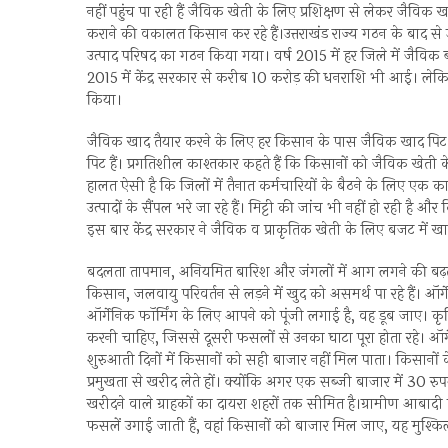
नहीं पहुंच पा रही हैं जैविक खेती के लिए प्रशिक्षण से लेकर जै
कराने की वकालत किसान कर रहे हैं।उत्तराखंड राज्य गठन के बाद से 
उत्पाद परिषद का गठन किया गया। वर्ष 2015 में हर जिले में जैविक 
2015 में केंद्र सरकार से करीब 10 करोड़ की धनराशि भी आई। लेकिन
किया।
जैविक खाद तैयार करने के लिए हर किसान के पास जैविक खाद पिट त
पिट हैं। प्रगतिशील काश्तकार कहते हैं कि किसानों को जैविक खेत
हालत ऐसी है कि जिलों में तैनात कर्मचारियों के बैठने के लिए एक क
उत्पादों के सैंपल भरे जा रहे हैं। मिट्टी की जांच भी नहीं हो रही है
इस बार केंद्र सरकार ने जैविक व प्राकृतिक खेती के लिए बजट में
बदलता तापमान, अनियमित बारिश और जंगलों में आग लगने की बढ़ती 
किसान, जलवायु परिवर्तन से लड़ने में खुद को असमर्थ पा रहे हैं। ऑर
ऑर्गेनिक फॉर्मिंग के लिए आपने को पूंजी लगाई है, वह डूब जाए। कृषि
करनी चाहिए, जिससे दूसरी फसलों से उनका घाटा पूरा होता रहे। ऑर्
शुरुआती दिनों में किसानों को सही बाजार नहीं मिल पाता। किसानों के ल
प्रमुखता से खरीद लेते हों। क्योंकि अगर एक सब्जी बाजार में 30 रुप
खरीदने वाले ग्राहकों का दायरा शहरों तक सीमित है।ग्रामीण आबादी 
फसलें उगाई जाती हैं, वहां किसानों को बाजार मिल जाए, यह मुश्किल