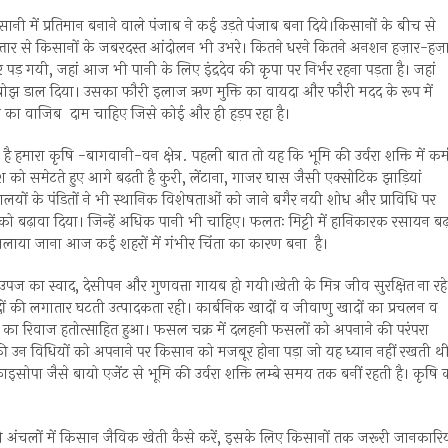
ी में प्रतिमान बनाने वाले पंजाब ने कई उड़ते पंजाब बना दिये।किसानों के बीच से
ी रफ़्तार से किसानों के जबरदस्त आंदोलन भी उभरे। कितने धरने कितने अनशन हज़ार-हज़
गयी, जहां आज भी पानी के लिए इंद्रदेव की कृपा पर निर्भर रहना पड़ता है। जहां
ा बोझ डाल दिया। उसका फौरी इलाज ऋण मुक्ति का वायदा और फौरी मदद के रूप में
न का वाजिब दाम चाहिए जिसे कोई और ही हड़प रहा है।
 हमारा कृषि -बागवानी-वन क्षेत्र. पहली बात तो यह कि भूमि की उर्वरा शक्ति में क
श को समेटते हुए आगे बढ़ती है कुरी, लेंटाना, गाजर घास जैसी एक्सोटिक झाड़ियां
यालयों के पंडितों ने भी स्थानिक विशेषताओं को जाने बगैर नयी शोध और प्राविधि पर
को बढ़ावा दिया। जिन्हें अधिक पानी भी चाहिए। फलतः मिट्टी में हानिकारक रसायन बढ़
या जाना आज कई शहरों में गंभीर चिंता का कारण बना है।
र उपज का स्वाद, देसीपन और गुणवत्ता गायब हो गयी।खेती के मित्र जीव सुरक्षित ना रहे
ं की लगातार घटती उत्पादकता रही। कार्बनिक खादों व जीवाणु खादों का प्रचलन व
नाने का रिवाज हतोत्साहित हुआ। फसल चक्र में दलहनी फसलों को अपनाने की परंपरा
 की उन विधियों को अपनाने पर किसान को मजबूर होना पड़ा जो यह ध्यान नहीं रखती थी
ाइसोपा जैसे बायो एजेंट से भूमि की उर्वरा शक्ति लम्बे समय तक बनीं रहती है। कृषि 
हाड़ी अंचलों में किसान जैविक खेती कैसे करें, इसके लिए किसानों तक जरूरी जानकारिय