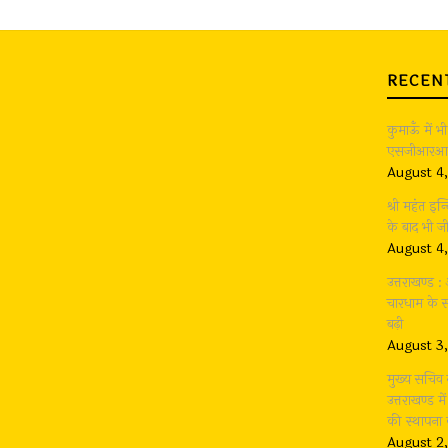
RECEN
कुमाऊँ में 
एसजीआरआर ग
August 4
श्री महंत इन्
के बाद भी 
August 4
उत्तराखण्ड 
चारधाम के सा
बढ़ी
August 3
मुख्य सचिव 
उत्तराखण्ड म
की स्थापना 
August 2