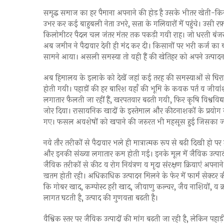
समृद्ध समाज का हर पैमाना अपनाने की होड़ है उसके भीतर खेती-किसान
उभर कर कई बाहुबली नेता उभरे, सत्ता के गलियारों में पहुंचे। उस
किलोमीटर पैदल चल जंतर मंतर तक पकड़ी गयी राह। जो धरती बंजर पड़ 
अब जमीन ने पैदावार देनी ही मंद कर दी। किसानों पर भरी कर्ज क
सामने आया। असली समस्या तो वही हैं की खेतिहर को अपने उत्पाद
अब हिमालय के इलाके को देखें जहां कई तरह की समस्याओं से घिरा है
होती गयी। पहाड़ों की हर बारिश यहाँ की भूमि के कवक पर्त व जीवां
लगातार फैलती जा रहीं हैं, खरपतवार बढ़ती गयी, फिर कृषि विश्वविद्
जोर दिया। रासायनिक खादों के इस्तेमाल और कीटनाशकों के प्रयोग 
गए। फसल अवशेषों को खपाने की जरुरत भी महसूस हुई जिसका जला
नये तौर तरीकों से पैदावार भले ही मात्रात्मक रूप से बढ़ी दिखी हो प
और इनकी संख्या लगातार कम होती गई। इनके मूल में जैविक उत्पादो
जैविक तरीकों से कीट व रोग नियंत्रण व मृदा संरक्षण क्रियाएं अप
ख़तम होती रही। अधिकाधिक उत्पादन मिलने के फेर में फार्म सेक्टर
कि गोबर खाद, कम्पोस्ट हरी खाद, जीवाणु कल्चर, जैव नाशियों, व क्र
लागत घटती है, उत्पाद की गुणवत्ता बढ़ती है।
वैश्विक स्तर पर जैविक उत्पादों की मांग बढ़ती जा रही है, लेकिन प