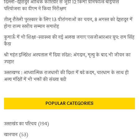
दिल्ली-देहरादून आर्थिक कॉरिडोर से जुड़ी 12 किमी ग्रीनफील्ड बाईपास
परियोजना का डीएम ने किया निरीक्षण
तीलू रौतेली पुरस्कार के लिए 13 वीरांगनाओं का चयन, 8 अगस्त को देहरादून में
होगा राज्य स्तरीय सम्मान समारोह
कुमाऊँ में भी शिक्षा-स्वास्थ्य की नई अलख जगाए एसजीआरआर ग्रुप: राम सिंह
कैड़ा
श्री महंत इन्दिरेश अस्पताल में दिया संदेश: अंगदान, मृत्यु के बाद भी जीवन का
उपहार
उत्तराखण्ड : आध्यात्मिक राजधानी की दिशा में बढ़े कदम, चारधाम के साथ ही
अन्य मंदिरों में भी भक्तों की संख्या बढ़ी
POPULAR CATEGORIES
उत्तराखंड का परिचय
(194)
खानपान
(53)