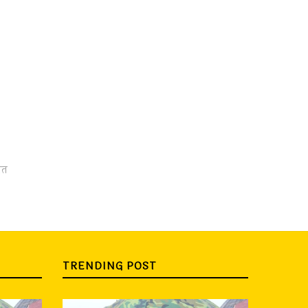
वत
TRENDING POST