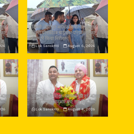
जुड़ी 12
दिल्ली-देहरादून आर्थिक कॉरिडोर से जुड़ी 12
 का
किमी ग्रीनफील्ड बाईपास परियोजना का
डीएम ने किया निरीक्षण
026
Lok Sanskriti
August 6, 2026
 नई अलख
कुमाऊँ में भी शिक्षा-स्वास्थ्य की नई अलख
कैड़ा
जगाए एसजीआरआर ग्रुप: राम सिंह कैड़ा
026
Lok Sanskriti
August 4, 2026