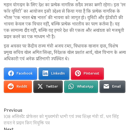
महान योगदान के लिए देश का प्रत्येक नागरिक सदैव उनका ऋणी रहेगा। इस ‘रन
फॉर यूनिटी’ का आयोजन इसी उद्देश्य से किया गया है कि प्रत्येक नागरिक के
भीतर ‘एक भारत श्रेष्ठ भारत’ की भावना को जागृत हो। युनिटी और इंटेग्रीटी की
भावना केवल एक विचार नहीं, बल्कि प्रत्येक भारतीय का परम कर्तव्य है। यह
एक सामान्य दौड़ नहीं, बल्कि यह हमारे देश की एकता और अखंडता को मजबूती
प्रदान करने का एक माध्यम भी है।
इस अवसर पर केंद्रीय राज्य मंत्री अजय टम्टा, विधायक खजान दास, विशेष
प्रमुख सचिव खेल अमित सिन्हा, निदेशक खेल प्रशांत आर्य, खेल विभाग के अन्य
अधिकारी एवं अनेक प्रतिभागी उपस्थित थे।
Facebook
LinkedIn
Pinterest
Reddit
Twitter
WhatsApp
Email
Post
Previous
Previous
post:
108 असिस्टेंट प्रोफेसर को मुख्यमंत्री धामी एवं उच्च शिक्षा मंत्री डॉ. धन सिंह
navigation
रावत ने प्रदान किए नियुक्ति पत्र
Next
Next