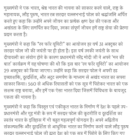
मुख्यमंत्री ने एक भारत, श्रेष्ठ भारत की भावना को साकार करने वाले, राष्ट्र के
महानायक, लौह पुरुष, भारत रत्न सरदार वल्लभभाई पटेल को श्रद्धांजलि अर्पित
करते हुए कहा कि उन्होंने अपने जीवन का प्रत्येक क्षण देश की एकता और
अखंडता के लिए समर्पित कर दिया, उनका संपूर्ण जीवन हमें राष्ट्र सेवा की प्रेरणा
प्रदान करता है।
मुख्यमंत्री ने कहा कि “रन फॉर यूनिटी” का आयोजन हर वर्ष 31 अक्टूबर को
सरदार पटेल जी की जयंती पर ही होता है। इस वर्ष उनकी जयंती के साथ
दीपावली का संयोग होने के कारण प्रधानमंत्री नरेंद्र मोदी जी ने अपने ‘मन की
बात’ कार्यक्रम में यह घोषणा की थी कि इस बार ‘रन फॉर यूनिटी’ का आयोजन
29 अक्टूबर को किया जाएगा। उन्होंने कहा कि सरदार पटेल ने अपनी दृढ़
इच्छाशक्ति, दूरदर्शिता, और अटूट समर्पण के माध्यम से अखंड भारत का सपना
साकार किया। 560 से अधिक रियासतों को एक सूत्र में पिरोकर भारत को एक
सशक्त राष्ट्र बनाया, और हमें एक ऐसा भारत दिया जिसमें विविधता के बावजूद
एकता की भावना है।
मुख्यमंत्री ने कहा कि विस्तृत एवं एकीकृत भारत के निर्माण में देश के पहले उप-
प्रधानमंत्री और गृह मंत्री के रूप में सरदार पटेल की कूटनीति व दूरदर्शिता का
स्वतंत्र भारत के इतिहास में भी बहुत महत्वपूर्ण योगदान है। अपने अद्वितीय
संकल्पशक्ति और दूरदर्शिता से आधुनिक भारत का निर्माण करने वाले लौह पुरुष
सरदार वल्लभभाई पटेल जी द्वारा देश को एक सूत्र में पिरोने के लिए किए गए