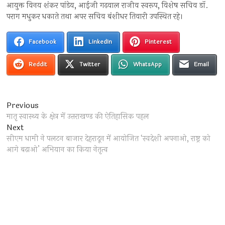
आयुक्त विनय शंकर पांडेय, आईजी गढ़वाल राजीव स्वरूप, विशेष सचिव डॉ.
पराग मधुकर धकाते तथा अपर सचिव बंशीधर तिवारी उपस्थित रहे।
Facebook
LinkedIn
Pinterest
Reddit
Twitter
WhatsApp
Email
Post
Previous
Previous
post:
मातृ स्वास्थ्य के क्षेत्र में उत्तराखण्ड की ऐतिहासिक पहल
navigation
Next
Next
post:
सीएम धामी ने पलटन बाजार देहरादून में आयोजित ‘स्वदेशी अपनाओ, राष्ट्र को
आगे बढ़ाओ’ अभियान का किया नेतृत्व