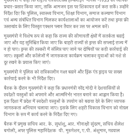
मुख्यमंत्री ने कहा कि राष्ट्रीय नारकोटिक्स हेल्पलाइन ‘मानस’-1933 का व्यापक
प्रचार-प्रसार किया जाए, ताकि आमजन इस पर शिकायत दर्ज करा सकें। उन्होंने
निर्देश दिए कि पुलिस, स्वास्थ्य विभाग, शिक्षा विभाग, समाज कल्याण विभाग
एवं अन्य संबंधित विभाग मिलकर कार्यशालाओं का आयोजन करें तथा ड्रग्स फ्री
उत्तराखंड के लिए विस्तृत एक्शन प्लान तैयार कर उस पर अमल करें।
मुख्यमंत्री ने विशेष रूप से कहा कि राज्य की सीमावर्ती क्षेत्रों में सतर्कता बढ़ाई
जाए और यह सुनिश्चित किया जाए कि बाहरी राज्यों से ड्रग्स की सप्लाई राज्य में
न हो पाए। ड्रग्स की तस्करी में संलिप्त पाए जाने पर दोषियों पर कड़ी कार्रवाई की
जाए। स्कूलों और कॉलेजों में जागरूकता कार्यक्रम चलाकर युवाओं को नशे से
दूर रखने के प्रयास किए जाएं।
मुख्यमंत्री ने पुलिस को रात्रिकालीन गश्त बढ़ाने और ड्रिंक एंड ड्राइव पर सख्त
कार्रवाई करने के भी निर्देश दिए।
बैठक के दौरान मुख्यमंत्री ने कहा कि प्रधानमंत्री नरेंद्र मोदी ने देशवासियों से
स्वदेशी वस्तुओं को अपनाने और आत्मनिर्भर भारत बनाने का आह्वान किया है।
इस दिशा में प्रदेश में स्वदेशी वस्तुओं के उपयोग को बढ़ावा देने के लिए व्यापक
जागरूकता अभियान चलाया जाए। इसके लिए शहरी विकास विभाग को नोडल
विभाग के रूप में कार्य करने के निर्देश दिए गए।
बैठक में प्रमुख सचिव आर. के. सुधांशु, आर. मीनाक्षी सुंदरम, सचिव शैलेश
बगोली, अपर पुलिस महानिदेशक वी. मुरुगेशन, ए.पी. अंशुमान, गढ़वाल