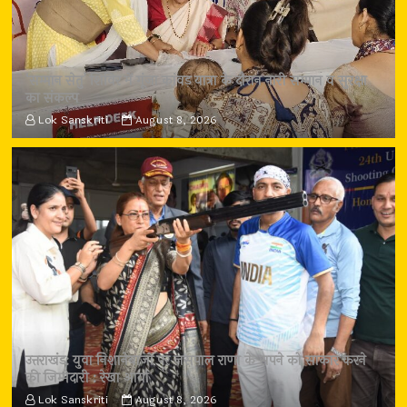
‘सम्मान सेतु’ शिविर में गूंजा कांवड़ यात्रा के दौरान नारी सम्मान व सुरक्षा
का संकल्प
Lok Sanskriti
August 8, 2026
उत्तराखंड: युवा निशानेबाजों पर जसपाल राणा के सपने को साकार करने
की जिम्मेदारी : रेखा आर्या
Lok Sanskriti
August 8, 2026