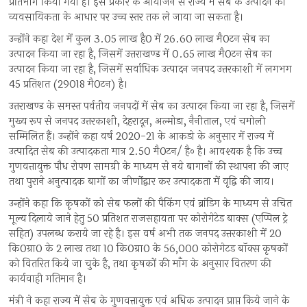
प्रतिभाग किया गया है। इस प्रकार के आयोजन से राज्य में सेब के उत्पादन को
व्यवसायिकता के आधार पर उच्च स्तर तक ले जाया जा सकता है।
उन्होंने कहा देश में कुल 3.05 लाख है0 में 26.60 लाख मै0टन सेब का
उत्पादन किया जा रहा है, जिसमें उत्तराखण्ड में 0.65 लाख मै0टन सेब का
उत्पादन किया जा रहा है, जिसमें सर्वाधिक उत्पादन जनपद उत्तरकाशी में लगभग
45 प्रतिशत (29018 मै0टन) है।
उत्तराखण्ड के समस्त पर्वतीय जनपदों में सेब का उत्पादन किया जा रहा है, जिसमें
मुख्य रूप से जनपद उत्तरकाशी, देहरादून, अल्मोडा, नैनीताल, एवं चमोली
सम्मिलित हैं। उन्होंने कहा वर्ष 2020-21 के आकडो के अनुसार में राज्य में
उत्पादित सेब की उत्पादकता मात्र 2.50 मै0टन/ है० है। आवश्यक है कि उच्च
गुणवत्तायुक्त पौध रोपण सामग्री के माध्यम से नये बागानों की स्थापना की जाए
तथा पुराने अनुत्पादक बागों का जीर्णोद्वार कर उत्पादकता में वृद्वि की जाय।
उन्होंने कहा कि कृषकों को सेब फलों की पैकिंग एवं ब्रांडिग के माध्यम से उचित
मूल्य दिलाये जाने हेतु 50 प्रतिशत राजसहायता पर कोरोगेटेड बाक्स (एप्पिल ट्रे
सहित) उपलब्ध कराये जा रहे है। इस वर्ष अभी तक जनपद उत्तरकाशी में 20
कि0ग्रा0 के 2 लाख तथा 10 कि0ग्रा0 के 56,000 कोरोगेटड बॉक्स कृषकों
को वितरित किये जा चुके है, तथा कृषकों की माँग के अनुसार वितरण की
कार्यवाही गतिमान है।
मंत्री ने कहा राज्य में सेब के गुणवत्तायुक्त एवं अधिक उत्पादन प्राप्त किये जाने के