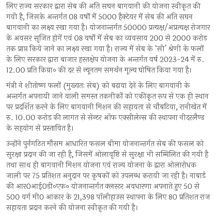
लिए राज्य सरकार द्वारा सेब की अति सघन बागवानी की योजना स्वीकृत की
गयी है, जिसके अन्तर्गत 08 वर्षो में 5000 हैक्टेयर में सेब की अति सघन
बागवानी का लक्ष्य रखा गया है। योजनान्तर्गत 50000 प्रत्यक्ष/अप्रत्यक्ष रोजगार
के अवसर सृजित होगें एवं 08 वर्षो में सेब का व्यवसाय 200 से 2000 करोड़
तक प्राप्त किये जाने का लक्ष्य रखा गया है। राज्य में सेब के ‘सी’ श्रेणी के फलों
के लिए सरकार द्वारा बाजार हस्तक्षेप योजना के अन्तर्गत वर्ष 2023-24 में रु.
12.00 प्रति किग्रा० की दर से न्यूनतम समर्थन मूल्य घोषित किया गया है।
मंत्री ने शीतोष्ण फलों (मुख्यतः सेब) को बढ़ावा देने के लिए बागवानी के
अन्तर्गत अपनायी जाने वाली समस्त तकनीकों को एकीकृत रूप से एक ही स्थान
पर प्रदर्शित करने के लिए बागवानी मिशन की सहायता से चौबटिया, रानीखेत में
रु. 10.00 करोड़ की लागत से सेन्टर ऑफ एक्सीलेन्स की स्थापना नीदरलैण्ड
के सहयोग से प्रस्तावित है।
उन्होंने पुर्नगठित मौसम आधारित फसल बीमा योजनान्तर्गत सेब की फसल को
सुरक्षा प्रदान की जा रही है, जिसमें ओलावृष्टि से सुरक्षा भी सम्मिलित की गयी है
तथा साथ ही बागवानी मिशन योजना एवं राज्य योजना के द्वारा ओलारोधक
जाली पर 75 प्रतिशत अनुदान पर कृषकों को उपलब्ध करायी जा रही है। नाबार्ड
की आर0आई0डी०एफ० योजनान्तर्गत क्लस्टर अवधारणा अपनाते हुए 50 से
500 वर्ग मी0 आकार के 21,398 पॉलीहाउस स्थापना के लिए 80 प्रतिशत राज
सहायता प्रदान करने की योजना स्वीकृत की गयी है।