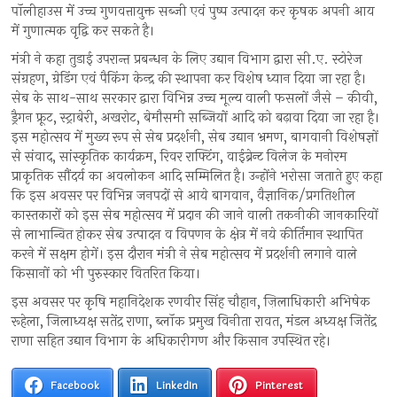
पॉलीहाउस में उच्च गुणवत्तायुक्त सब्जी एवं पुष्प उत्पादन कर कृषक अपनी आय
में गुणात्मक वृद्वि कर सकते है।
मंत्री ने कहा तुडाई उपरान्त प्रबन्धन के लिए उद्यान विभाग द्वारा सी.ए. स्टोरेज
संग्रहण, ग्रेडिंग एवं पैकिंग केन्द्र की स्थापना कर विशेष ध्यान दिया जा रहा है।
सेब के साथ-साथ सरकार द्वारा विभिन्न उच्च मूल्य वाली फसलों जैसे – कीवी,
ड्रैगन फ्रूट, स्ट्राबेरी, अखरोट, बेमौसमी सब्जियों आदि को बढ़ावा दिया जा रहा है।
इस महोत्सव में मुख्य रूप से सेब प्रदर्शनी, सेब उद्यान भ्रमण, बागवानी विशेषज्ञों
से संवाद, सांस्कृतिक कार्यक्रम, रिवर राफ्टिंग, वाईब्रेन्ट विलेज के मनोरम
प्राकृतिक सौंदर्य का अवलोकन आदि सम्मिलित है। उन्होंने भरोसा जताते हुए कहा
कि इस अवसर पर विभिन्न जनपदों से आये बागवान, वैज्ञानिक/प्रगतिशील
कास्तकारों को इस सेब महोत्सव में प्रदान की जाने वाली तकनीकी जानकारियों
से लाभान्वित होकर सेब उत्पादन व विपणन के क्षेत्र में नये कीर्तिमान स्थापित
करने में सक्षम होगें। इस दौरान मंत्री ने सेब महोत्सव में प्रदर्शनी लगाने वाले
किसानों को भी पुरुस्कार वितरित किया।
इस अवसर पर कृषि महानिदेशक रणवीर सिंह चौहान, ज़िलाधिकारी अभिषेक
रूहेला, जिलाध्यक्ष सतेंद्र राणा, ब्लॉक प्रमुख विनीता रावत, मंडल अध्यक्ष जितेंद्र
राणा सहित उद्यान विभाग के अधिकारीगण और किसान उपस्थित रहे।
Facebook
LinkedIn
Pinterest