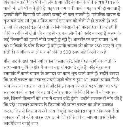
विशेषज्ञ बताते है कि पौधे की लंबाई आमतौर के धान के पौधे से बड़ा है। इसके
बाली के दाने भी लंबे होते है। यह धान कम पानी वाले जगह पर भी हो सकता है।
इसकी खेती किसानों को अच्छी कमाई भी करा सकती है। पारंपरिक चावल के
मुकाबले पांच सौ गुना अधिक कमाई इस धान की खेती से हो सकती है। कई
राज्यों की सरकारें इसकी खेती के लिए किसानों को प्रोत्साहित भी कर रही हैं।
जैविक तरीके से खेती की वजह से यह धान लोगों की पसंद बन रहा है।असम के
कई किसानों को इससे मोटी कमाई हो रही है। आमतौर पर जहां चावल 15 से
80 रु किलो के बीच बिकता है वहीं इसके चावल की कीमत 250 रुपए से शुरू
होती है। ऑर्गेनिक काले धान की कीमत 500 रुपए प्रति किलो तक है।
गौलापार के रहने वाले प्रगतिशील किसान नरेंद्र सिंह मेहरा ऑर्गेनिक खेती के
साथ-साथ कृषि के क्षेत्र में अपना बड़ा योगदान दे चुके हैं। नरेंद्र मेहरा अब
उत्तराखंड में काले चावल के उत्पादन का काम शुरू करने वाले हैं। उन्होंने बताया
कि काले चावल का उत्पादन सबसे पहले चीन में हुआ था। काला चावल सिर्फ
चीन के राजा महाराजा खाते थे और किसी अन्य को खाने पर प्रतिबंध था प्रदेश
सरकार काले चावल को बढ़ावा दे और उत्पादन के लिए किसानों को जागरुक
करे, जिससे किसानों की आय में खासा वृद्धि होगी। उन्होंने सरकार से मांग की है
कि प्रदेश सरकार उत्तराखंड के किसानों को काला चावल का बीज उपलब्ध
कराए, जिससे किसान अपनी आय में वृद्धि कर सकें।सब कुछ ठीक ठाक है तो
काश्तकारों को ब्लैक राइस उत्पादन के लिए प्रेरित किया जाएगा। इसके लिए
कार्ययोजना बनाई जाए।