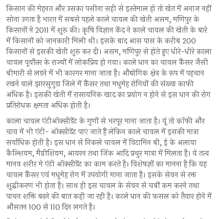
किसान की मेहनत और उसका पसीना सही से इस्तेमाल हो तो खेत में अनाज नहीं
सोना उगता है भारत में सबसे पहले काले चावल की खेती असम, मणिपुर के
किसानों ने 2011 में शुरू की। कृषि विज्ञान केंद ने काले चावल की खेती के बारे
में किसानों को जानकारी मिली थी। इसके बाद आस पास के करीब 200
किसानों से इसकी खेती शुरू कर दी। असम, मणिपुर से होते हुए धीरे-धीरे काला
चावल पूर्वोत्तर के राज्यों में लोकप्रिय हो गया। काले धान का चावल कैंसर जैसी
बीमारी से लड़ने में भी कारगर माना जाता है। औद्योगिक क्षेत्र के रूप में पहचान
रखने वाले झारसुगुड़ा जिले में कैंसर तथा मधुमेह रोगियों की संख्या काफी
अधिक है। इसकी खेती में रासायनिक खाद का प्रयोग न होने से इस धान की रोग
प्रतिरोधक क्षमता अधिक होती है।
काला चावल एंटीऑक्सीडेंट के गुणों से भरपूर माना जाता है। यूं तो कॉफी और
चाय में भी एंटी- ऑक्सीडेंट पाए जाते हैं लेकिन काले चावल में इसकी मात्रा
सर्वाधिक होती है। इस धान से निकले चावल में विटामिन बी, ई के अलावा
कैल्शियम, मैग्नीशियम, आयरन तथा जिंक आदि प्रचुर मात्रा में मिलता है। ये तत्व
मानव शरीर मे एंटी ऑक्सीडेंट का काम करते है। विशेषज्ञों का मानना है कि यह
चावल कैंसर एवं मधुमेह रोग में उपयोगी माना जाता है। इसके सेवन से रक्त
शुद्धीकरण भी होता है। साथ ही इस चावल के सेवन से चर्बी कम करने तथा
पाचन शक्ति बढ़ने की बात कही जा रही है। काले धान की फसल को तैयार होने में
औसतन 100 से 110 दिन लगते है।