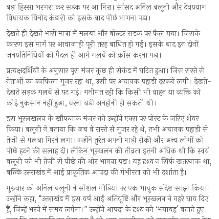
बड़ा हिस्सा भरभरा कर सड़क पर आ गिरा। सांसद अनिल बलूनी और देवप्रयाग
विधायक विनोद कंडारी को इसके बाद पीछे भागना पड़ा।
देखते ही देखते भारी मात्रा में मलबा और बोल्डर सड़क पर फैल गया। जिसके
कारण इस मार्ग पर आवाजाही पूरी तरह बाधित हो गई। इसके बाद इन दोनों
जनप्रतिनिधियों को पैदल ही आगे मलबे को क्रॉस करना पड़ा।
प्रत्यक्षदर्शियों के अनुसार पूरा मंजर कुछ ही सेकंड में घटित हुआ। जिस रास्ते से
नेताओं का काफिला गुजर रहा था, उसी पर अचानक पहाड़ी दरकने लगी। देखते-
देखते सड़क मलबे से पट गई। गनीमत रही कि किसी भी वाहन या व्यक्ति को
कोई नुकसान नहीं हुआ, वरना बड़ी अनहोनी हो सकती थी।
इस भूस्लखलन के खौफनाक मंजर को उन्होंने एक्स पर पोस्ट के जरिए शेयर
किया। बलूनी ने बताया कि जब वे रास्ते से गुजर रहे थे, तभी अचानक पहाड़ी से
तेजी से मलबा गिरने लगा। उन्होंने तुरंत अपनी गाड़ी रोकी और अन्य लोगों को
पीछे हटने की सलाह दी। लेकिन भूस्खलन की तीव्रता इतनी अधिक थी कि स्वयं
बलूनी को भी तेजी से पीछे की ओर भागना पड़ा। यह दृश्य न सिर्फ खतरनाक था,
बल्कि उत्तराखंड में आई प्राकृतिक आपदा की गंभीरता को भी दर्शाता है।
गुरुवार को अनिल बलूनी ने सोशल मीडिया पर एक भावुक संदेश साझा किया।
उन्होंने कहा, “उत्तराखंड में इस वर्ष आई अतिवृष्टि और भूस्खलन ने गहरे घाव दिए
हैं, जिन्हें भरने में समय लगेगा।” उन्होंने आपदा के दृश्य को ‘भयावह’ बताते हुए