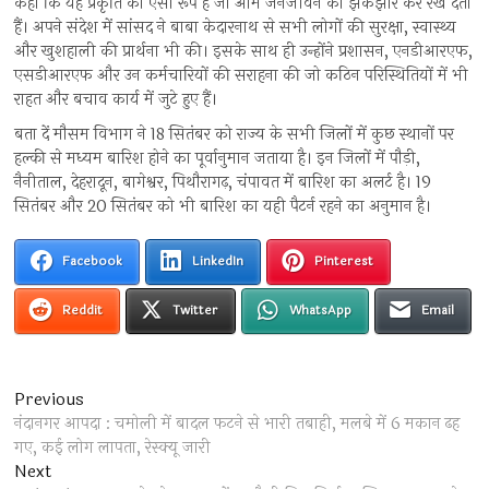
कहा कि यह प्रकृति का ऐसा रूप है जो आम जनजीवन को झकझोर कर रख देता
हैं। अपने संदेश में सांसद ने बाबा केदारनाथ से सभी लोगों की सुरक्षा, स्वास्थ्य
और खुशहाली की प्रार्थना भी की। इसके साथ ही उन्होंने प्रशासन, एनडीआरएफ,
एसडीआरएफ और उन कर्मचारियों की सराहना की जो कठिन परिस्थितियों में भी
राहत और बचाव कार्य में जुटे हुए हैं।
बता दें मौसम विभाग ने 18 सितंबर को राज्य के सभी जिलों में कुछ स्थानों पर
हल्की से मध्यम बारिश होने का पूर्वानुमान जताया है। इन जिलों में पौड़ी,
नैनीताल, देहरादून, बागेश्वर, पिथौरागढ़, चंपावत में बारिश का अलर्ट है। 19
सितंबर और 20 सितंबर को भी बारिश का यही पैटर्न रहने का अनुमान है।
Facebook
LinkedIn
Pinterest
Reddit
Twitter
WhatsApp
Email
Post
Previous
Previous
post:
नंदानगर आपदा : चमोली में बादल फटने से भारी तबाही, मलबे में 6 मकान ढह
navigation
गए, कई लोग लापता, रेस्क्यू जारी
Next
Next