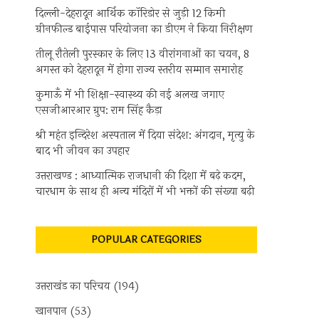
दिल्ली-देहरादून आर्थिक कॉरिडोर से जुड़ी 12 किमी
ग्रीनफील्ड बाईपास परियोजना का डीएम ने किया निरीक्षण
तीलू रौतेली पुरस्कार के लिए 13 वीरांगनाओं का चयन, 8
अगस्त को देहरादून में होगा राज्य स्तरीय सम्मान समारोह
कुमाऊँ में भी शिक्षा-स्वास्थ्य की नई अलख जगाए
एसजीआरआर ग्रुप: राम सिंह कैड़ा
श्री महंत इन्दिरेश अस्पताल में दिया संदेश: अंगदान, मृत्यु के
बाद भी जीवन का उपहार
उत्तराखण्ड : आध्यात्मिक राजधानी की दिशा में बढ़े कदम,
चारधाम के साथ ही अन्य मंदिरों में भी भक्तों की संख्या बढ़ी
POPULAR CATEGORIES
उत्तराखंड का परिचय
(194)
खानपान
(53)