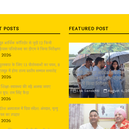
T POSTS
FEATURED POST
ादून आर्थिक कॉरिडोर से जुड़ी 12 किमी
बाईपास परियोजना का डीएम ने किया निरीक्षण
, 2026
 पुरस्कार के लिए 13 वीरांगनाओं का चयन, 8
रादून में होगा राज्य स्तरीय सम्मान समारोह
दिल्ली-देहरादून आर्थिक कॉरिडोर से 
, 2026
किमी ग्रीनफील्ड बाईपास परियोजना
डीएम ने किया निरीक्षण
भी शिक्षा-स्वास्थ्य की नई अलख जगाए
Lok Sanskriti
August 6, 2
्रुप: राम सिंह कैड़ा
, 2026
दिरेश अस्पताल में दिया संदेश: अंगदान, मृत्यु
जीवन का उपहार
, 2026