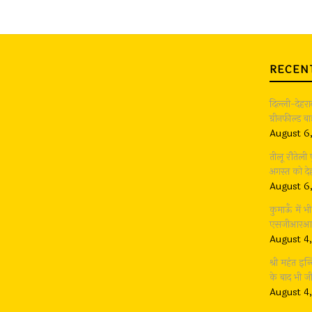
RECEN
दिल्ली-देहर
ग्रीनफील्ड 
August 6
तीलू रौतेली
अगस्त को देह
August 6
कुमाऊँ में 
एसजीआरआर ग
August 4
श्री महंत इन्
के बाद भी 
August 4