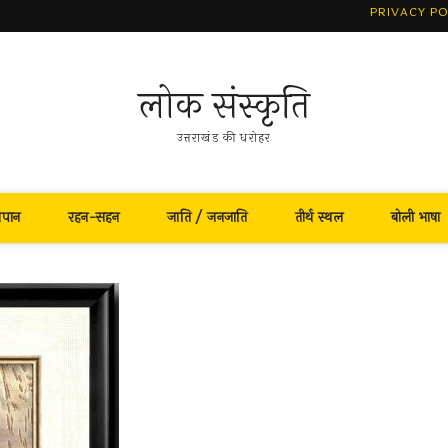
PRIVACY PO
लोक संस्कृति
उत्तराखंड की धरोहर
नपान
रहन-सहन
जाति / जनजाति
तीर्थ स्थल
बोली भाषा