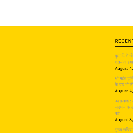
RECEN
कुमाऊँ में 
एसजीआरआर ग
August 4
श्री महंत इन्
के बाद भी 
August 4
उत्तराखण्ड 
चारधाम के सा
बढ़ी
August 3
मुख्य सचिव 