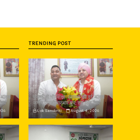
TRENDING POST
 नई अलख
कुमाऊँ में भी शिक्षा-स्वास्थ्य की नई अलख
कैड़ा
जगाए एसजीआरआर ग्रुप: राम सिंह कैड़ा
026
Lok Sanskriti
August 4, 2026