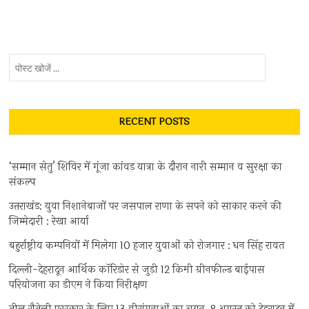
पहले
निर्मित
घरों
को
न
पोस्ट
दें
खोजें
नोटिस
...
:
कैबिनेट
मंत्री
RECENT POSTS
गणेश
जोशी
‘सम्मान सेतु’ शिविर में गूंजा कांवड़ यात्रा के दौरान नारी सम्मान व सुरक्षा का
संकल्प
उत्तराखंड: युवा निशानेबाजों पर जसपाल राणा के सपने को साकार करने की
जिम्मेदारी : रेखा आर्या
बहुर्राष्ट्रीय कम्पनियों में मिलेगा 10 हजार युवाओं को रोजगार : धन सिंह रावत
दिल्ली-देहरादून आर्थिक कॉरिडोर से जुड़ी 12 किमी ग्रीनफील्ड बाईपास
परियोजना का डीएम ने किया निरीक्षण