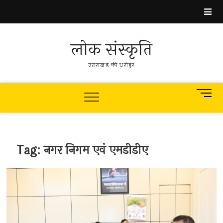
Skip
to
content
लोक संस्कृति
उत्तराखंड की धरोहर
M
e
n
u
B
Tag:
नगर निगम एवं एमडीडीए
u
t
t
o
n