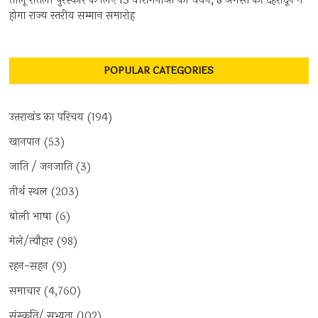
तीलू रौतेली पुरस्कार के लिए 13 वीरांगनाओं का चयन, 8 अगस्त को देहरादून में
होगा राज्य स्तरीय सम्मान समारोह
POPULAR CATEGORIES
उत्तराखंड का परिचय
(194)
खानपान
(53)
जाति / जनजाति
(3)
तीर्थ स्थल
(203)
बोली भाषा
(6)
मेले/त्यौहार
(98)
रहन-सहन
(9)
समाचार
(4,760)
संस्कृति/ सभ्यता
(102)