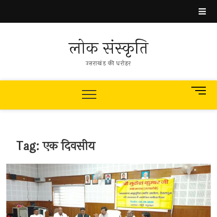
Skip
to
content
लोक संस्कृति
उत्तराखंड की धरोहर
M
e
n
u
B
Tag:
एक दिवसीय
u
t
t
o
n