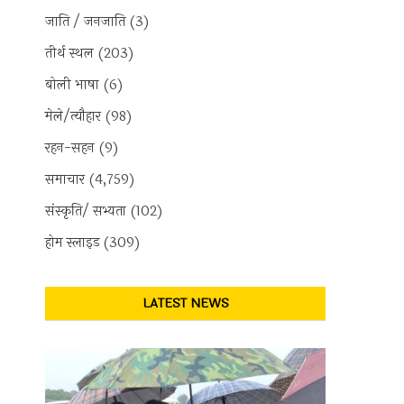
्रपति
जाति / जनजाति
(3)
तीर्थ स्थल
(203)
्रपति
बोली भाषा
(6)
पदी
मेले/त्यौहार
(98)
न
वसीय
रहन-सहन
(9)
समाचार
(4,759)
ए
ज
संस्कृति/ सभ्यता
(102)
म
होम स्लाइड
(309)
गी,
रादून
ास
LATEST NEWS
ान
यक्रमों
ी
मिल