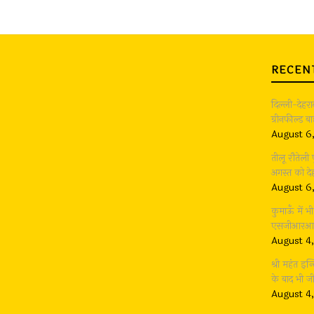
RECEN
दिल्ली-देहर
ग्रीनफील्ड 
August 6
तीलू रौतेली
अगस्त को देह
August 6
कुमाऊँ में 
एसजीआरआर ग
August 4
श्री महंत इन्
के बाद भी 
August 4