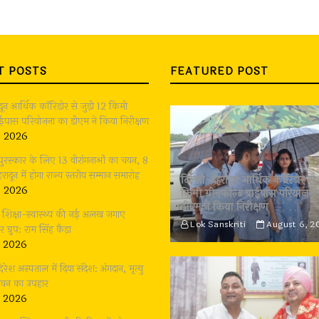
T POSTS
FEATURED POST
ादून आर्थिक कॉरिडोर से जुड़ी 12 किमी
बाईपास परियोजना का डीएम ने किया निरीक्षण
, 2026
 पुरस्कार के लिए 13 वीरांगनाओं का चयन, 8
रादून में होगा राज्य स्तरीय सम्मान समारोह
दिल्ली-देहरादून आर्थिक कॉरिडोर से 
, 2026
किमी ग्रीनफील्ड बाईपास परियोजना
डीएम ने किया निरीक्षण
भी शिक्षा-स्वास्थ्य की नई अलख जगाए
Lok Sanskriti
August 6, 2
्रुप: राम सिंह कैड़ा
, 2026
दिरेश अस्पताल में दिया संदेश: अंगदान, मृत्यु
जीवन का उपहार
, 2026