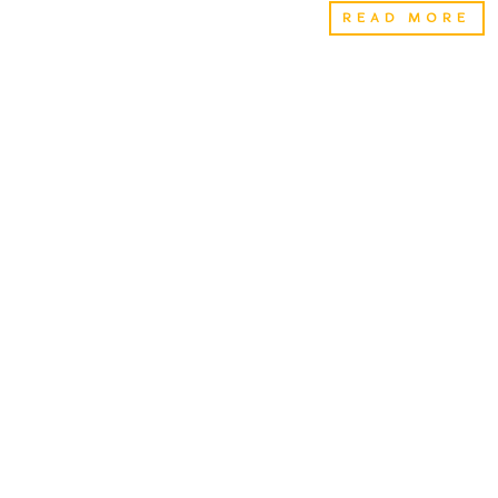
में
राष्ट
READ MORE
किया
का
योगाभ्यास
दौरा
:
राष्ट
द्रौ
मुर्मू
ती
दि
दौरे
के
लि
आ
शा
को
आएं
देह
प्रव
के
दौर
कई
कार्
में
होंग
शा