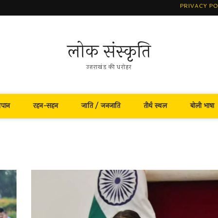
PRIVACY PO
लोक संस्कृति
उत्तराखंड की धरोहर
नपान
रहन-सहन
जाति / जनजाति
तीर्थ स्थल
बोली भाषा