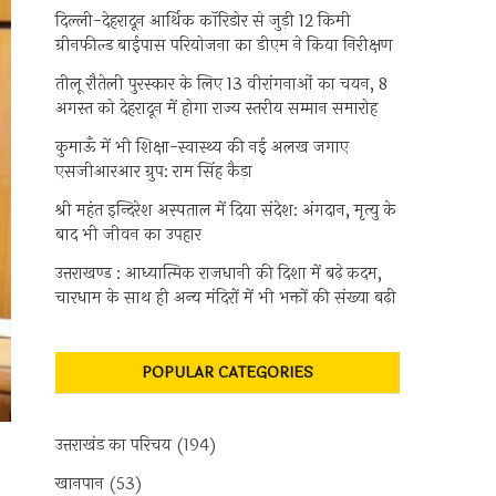
दिल्ली-देहरादून आर्थिक कॉरिडोर से जुड़ी 12 किमी
ग्रीनफील्ड बाईपास परियोजना का डीएम ने किया निरीक्षण
तीलू रौतेली पुरस्कार के लिए 13 वीरांगनाओं का चयन, 8
अगस्त को देहरादून में होगा राज्य स्तरीय सम्मान समारोह
कुमाऊँ में भी शिक्षा-स्वास्थ्य की नई अलख जगाए
एसजीआरआर ग्रुप: राम सिंह कैड़ा
श्री महंत इन्दिरेश अस्पताल में दिया संदेश: अंगदान, मृत्यु के
बाद भी जीवन का उपहार
उत्तराखण्ड : आध्यात्मिक राजधानी की दिशा में बढ़े कदम,
चारधाम के साथ ही अन्य मंदिरों में भी भक्तों की संख्या बढ़ी
POPULAR CATEGORIES
उत्तराखंड का परिचय
(194)
खानपान
(53)