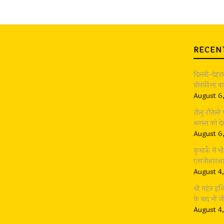
RECEN
दिल्ली-देहर
ग्रीनफील्ड 
August 6
तीलू रौतेली
अगस्त को देह
August 6
कुमाऊँ में 
एसजीआरआर ग
August 4
श्री महंत इन्
के बाद भी 
August 4