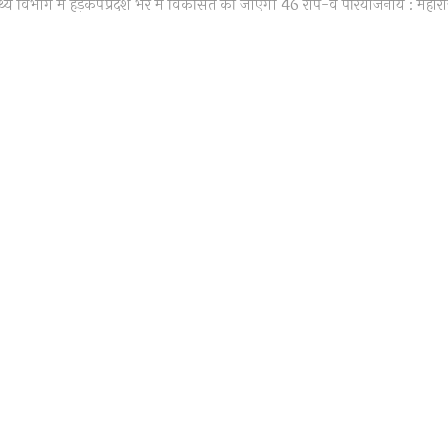
post:
थ्य विभाग में हड़कंप
प्रदेश भर में विकसित की जाएगी 46 रोप-वे परियोजनायें : महार