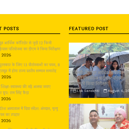
T POSTS
FEATURED POST
ादून आर्थिक कॉरिडोर से जुड़ी 12 किमी
बाईपास परियोजना का डीएम ने किया निरीक्षण
, 2026
 पुरस्कार के लिए 13 वीरांगनाओं का चयन, 8
रादून में होगा राज्य स्तरीय सम्मान समारोह
दिल्ली-देहरादून आर्थिक कॉरिडोर से 
, 2026
किमी ग्रीनफील्ड बाईपास परियोजना
डीएम ने किया निरीक्षण
भी शिक्षा-स्वास्थ्य की नई अलख जगाए
Lok Sanskriti
August 6, 2
्रुप: राम सिंह कैड़ा
, 2026
दिरेश अस्पताल में दिया संदेश: अंगदान, मृत्यु
जीवन का उपहार
, 2026